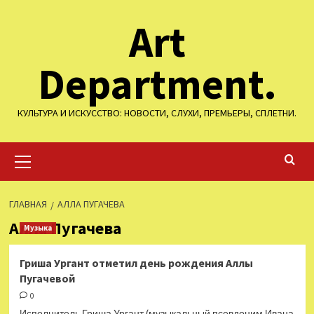
Перейти
Art
к
содержимому
Department.
КУЛЬТУРА И ИСКУССТВО: НОВОСТИ, СЛУХИ, ПРЕМЬЕРЫ, СПЛЕТНИ.
Основное
меню
ГЛАВНАЯ
АЛЛА ПУГАЧЕВА
Алла Пугачева
Музыка
Гриша Ургант отметил день рождения Аллы
Пугачевой
0
Исполнитель Гриша Ургант (музыкальный псевдоним Ивана