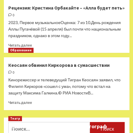
Рецензия: Кристина Орбакайте – «Алла будет петь»
0
2023, Первое музыкальноеОценка: 7 из 10.День рождения
Аллы Пугачёвой (15 апреля) был почти что национальным
праздником, однако в этом году...
Прочитать
Читать далее
больше
Образование
о
Рецензия:
Кеосаян обвинил Киркорова в сумасшествии
Кристина
0
Орбакайте
–
Кинорежиссер и телеведущий Тигран Кеосаян заявил, что
«Алла
Филипп Киркоров «сошел с ума», потому что встал на
будет
защиту Максима Галкина.© РИА НовостиВ...
петь»
Прочитать
Читать далее
больше
о
Театр
Кеосаян
обвинил
Найти:
Ушёл из жизни театральный фотограф
Киркорова