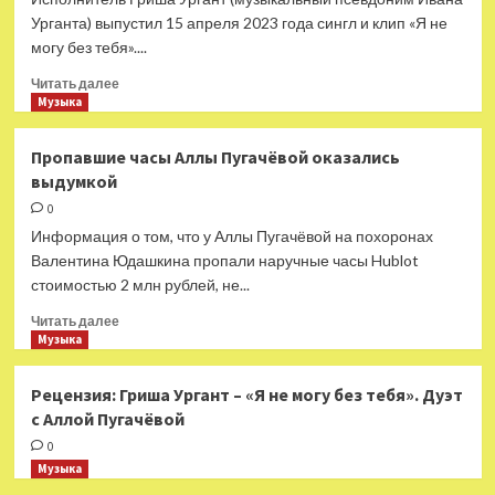
Урганта) выпустил 15 апреля 2023 года сингл и клип «Я не
могу без тебя»....
Прочитать
Читать далее
больше
Музыка
о
Гриша
Пропавшие часы Аллы Пугачёвой оказались
Ургант
выдумкой
отметил
день
0
рождения
Информация о том, что у Аллы Пугачёвой на похоронах
Аллы
Валентина Юдашкина пропали наручные часы Hublot
Пугачевой
стоимостью 2 млн рублей, не...
Прочитать
Читать далее
больше
Музыка
о
Пропавшие
Рецензия: Гриша Ургант – «Я не могу без тебя». Дуэт
часы
с Аллой Пугачёвой
Аллы
Пугачёвой
0
оказались
Музыка
выдумкой