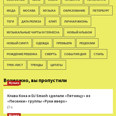
МОДА
МОСКВА
МУЗЫКА
ОБРАЗОВАНИЕ
ПЕТЕРБУРГ
ТЕГИ
ДАТА РЕЛИЗА
КЛИП
ЛИЧНАЯ ЖИЗНЬ
МУЗЫКАЛЬНЫЕ ЧАРТЫ INTERMEDIA
НОВЫЙ АЛЬБОМ
НОВЫЙ СИНГЛ
ОДЕЖДА
ПРЕМЬЕРА
РЕЦЕНЗИИ
РОЖДЕНИЕ РЕБЕНКА
СМЕРТЬ
СОБЫТИЯ ДНЯ
СТИЛЬ
ТРЕК-ЛИСТ
ТРЕНДЫ
ЦИТАТЫ
Возможно, вы пропустили
Музыка
Клава Кока и DJ Smash сделали «Пятницу» из
«Песенки» группы «Руки вверх»
0
Музыка