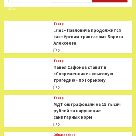
Виктор Баженов
в сумасшествии
0
Театр
«Лес» Павловича продолжится
«актёрским трактатом» Бориса
Алексеева
0
Театр
Павел Сафонов ставит в
«Современнике» «высокую
трагедию» по Горькому
0
Театр
МДТ оштрафовали на 15 тысяч
рублей за нарушение
санитарных норм
0
Образование