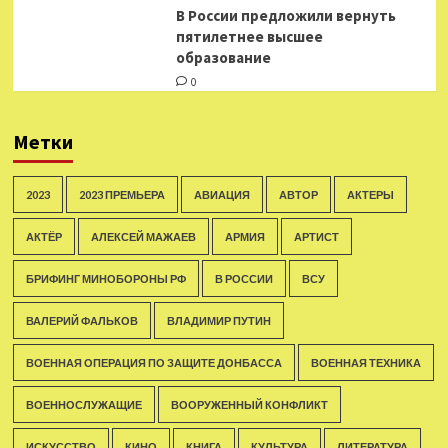
В России предложили вернуть
пятилетнее высшее
образование
0
Метки
2023
2023 ПРЕМЬЕРА
АВИАЦИЯ
АВТОР
АКТЕРЫ
АКТЁР
АЛЕКСЕЙ МАЖАЕВ
АРМИЯ
АРТИСТ
БРИФИНГ МИНОБОРОНЫ РФ
В РОССИИ
ВСУ
ВАЛЕРИЙ ФАЛЬКОВ
ВЛАДИМИР ПУТИН
ВОЕННАЯ ОПЕРАЦИЯ ПО ЗАЩИТЕ ДОНБАССА
ВОЕННАЯ ТЕХНИКА
ВОЕННОСЛУЖАЩИЕ
ВООРУЖЕННЫЙ КОНФЛИКТ
ИСКУССТВО
КИНО
КНИГА
КУЛЬТУРА
ЛИТЕРАТУРА