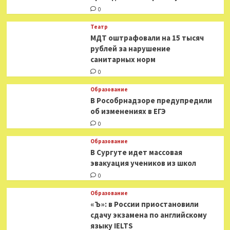
0
Театр
МДТ оштрафовали на 15 тысяч
рублей за нарушение
санитарных норм
0
Образование
В Рособрнадзоре предупредили
об изменениях в ЕГЭ
0
Образование
В Сургуте идет массовая
эвакуация учеников из школ
0
Образование
«Ъ»: в России приостановили
сдачу экзамена по английскому
языку IELTS