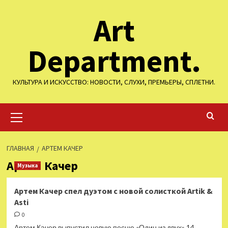
Перейти
Art
к
содержимому
Department.
КУЛЬТУРА И ИСКУССТВО: НОВОСТИ, СЛУХИ, ПРЕМЬЕРЫ, СПЛЕТНИ.
Основное
меню
ГЛАВНАЯ
АРТЕМ КАЧЕР
Артем Качер
Музыка
Артем Качер спел дуэтом с новой солисткой Artik &
Asti
0
Артем Качер выпустил новую песню «Один из двух» 14