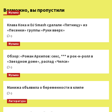
Возможно, вы пропустили
Музыка
Клава Кока и DJ Smash сделали «Пятницу» из
«Песенки» группы «Руки вверх»
0
Музыка
Обзор: «Роман Архипов: секс, *** и рок-н-ролл в
«Звездном доме», распад «Челси»
0
Музыка
Манижа объявила о беременности в клипе
0
Литература