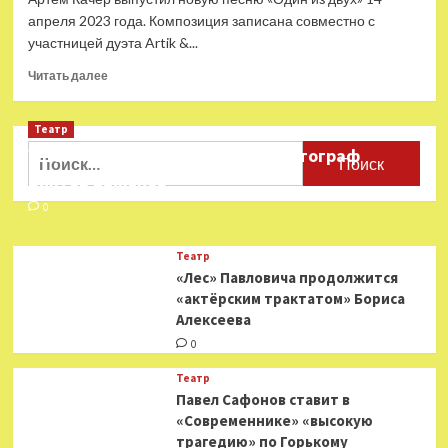
апреля 2023 года. Композиция записана совместно с
участницей дуэта Artik &...
Прочитать
Читать далее
больше
о
Театр
Артем
Качер
Найти:
Ушёл из жизни театральный фотограф
спел
Виктор Баженов
дуэтом
с
0
новой
солисткой
Театр
Artik
«Лес» Павловича продолжится
&
«актёрским трактатом» Бориса
Asti
Алексеева
0
Театр
Павел Сафонов ставит в
«Современнике» «высокую
трагедию» по Горькому