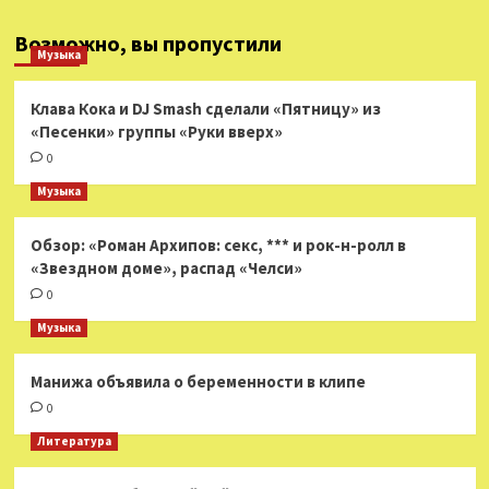
Возможно, вы пропустили
Музыка
Клава Кока и DJ Smash сделали «Пятницу» из
«Песенки» группы «Руки вверх»
0
Музыка
Обзор: «Роман Архипов: секс, *** и рок-н-ролл в
«Звездном доме», распад «Челси»
0
Музыка
Манижа объявила о беременности в клипе
0
Литература