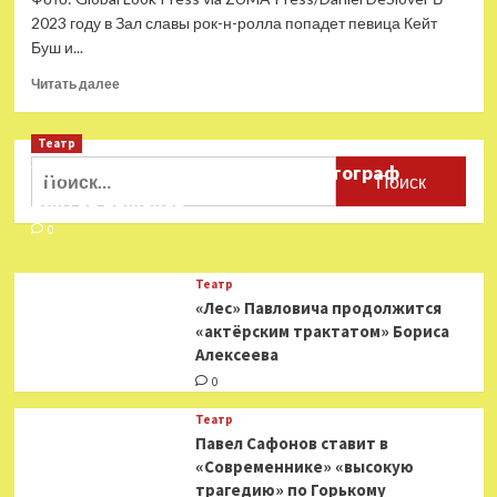
2023 году в Зал славы рок-н-ролла попадет певица Кейт
Буш и...
Прочитать
Читать далее
больше
о
Театр
Певица
Кейт
Найти:
Ушёл из жизни театральный фотограф
Буш
Виктор Баженов
и
рэперша
0
Мисси
Эллиотт
Театр
войдут
«Лес» Павловича продолжится
в
«актёрским трактатом» Бориса
Зал
Алексеева
славы
рок-
0
н-
ролла
Театр
Павел Сафонов ставит в
«Современнике» «высокую
трагедию» по Горькому