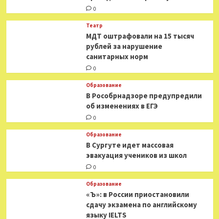
0
Театр
МДТ оштрафовали на 15 тысяч
рублей за нарушение
санитарных норм
0
Образование
В Рособрнадзоре предупредили
об изменениях в ЕГЭ
0
Образование
В Сургуте идет массовая
эвакуация учеников из школ
0
Образование
«Ъ»: в России приостановили
сдачу экзамена по английскому
языку IELTS