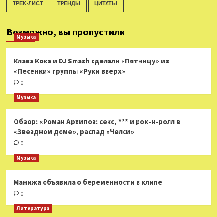
ТРЕК-ЛИСТ
ТРЕНДЫ
ЦИТАТЫ
Возможно, вы пропустили
Музыка
Клава Кока и DJ Smash сделали «Пятницу» из
«Песенки» группы «Руки вверх»
0
Музыка
Обзор: «Роман Архипов: секс, *** и рок-н-ролл в
«Звездном доме», распад «Челси»
0
Музыка
Манижа объявила о беременности в клипе
0
Литература