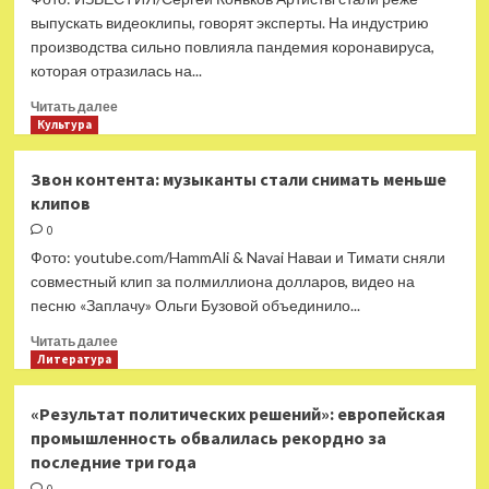
выпускать видеоклипы, говорят эксперты. На индустрию
производства сильно повлияла пандемия коронавируса,
которая отразилась на...
Прочитать
Читать далее
больше
Культура
о
Эксперты
Звон контента: музыканты стали снимать меньше
объяснили
клипов
спад
съемок
0
музыкальных
Фото: youtube.com/HammAli & Navai Наваи и Тимати сняли
видеоклипов
совместный клип за полмиллиона долларов, видео на
в
песню «Заплачу» Ольги Бузовой объединило...
России
Прочитать
Читать далее
больше
Литература
о
Звон
«Результат политических решений»: европейская
контента:
промышленность обвалилась рекордно за
музыканты
последние три года
стали
снимать