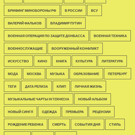
БРИФИНГ МИНОБОРОНЫ РФ
В РОССИИ
ВСУ
ВАЛЕРИЙ ФАЛЬКОВ
ВЛАДИМИР ПУТИН
ВОЕННАЯ ОПЕРАЦИЯ ПО ЗАЩИТЕ ДОНБАССА
ВОЕННАЯ ТЕХНИКА
ВОЕННОСЛУЖАЩИЕ
ВООРУЖЕННЫЙ КОНФЛИКТ
ИСКУССТВО
КИНО
КНИГА
КУЛЬТУРА
ЛИТЕРАТУРА
МОДА
МОСКВА
МУЗЫКА
ОБРАЗОВАНИЕ
ПЕТЕРБУРГ
ТЕГИ
ДАТА РЕЛИЗА
КЛИП
ЛИЧНАЯ ЖИЗНЬ
МУЗЫКАЛЬНЫЕ ЧАРТЫ INTERMEDIA
НОВЫЙ АЛЬБОМ
НОВЫЙ СИНГЛ
ОДЕЖДА
ПРЕМЬЕРА
РЕЦЕНЗИИ
РОЖДЕНИЕ РЕБЕНКА
СМЕРТЬ
СОБЫТИЯ ДНЯ
СТИЛЬ