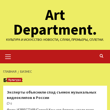
Перейти
Art
к
содержимому
Department.
КУЛЬТУРА И ИСКУССТВО: НОВОСТИ, СЛУХИ, ПРЕМЬЕРЫ, СПЛЕТНИ.
Основное
меню
ГЛАВНАЯ
БИЗНЕС
Бизнес
Культура
Эксперты объяснили спад съемок музыкальных
видеоклипов в России
0
Фото: ИЗВЕСТИЯ/Сергей Коньков Артисты стали реже