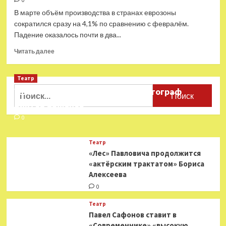
0
меньше
В марте объём производства в странах еврозоны
клипов
сократился сразу на 4,1% по сравнению с февралём.
Падение оказалось почти в два...
Прочитать
Читать далее
больше
о
Театр
«Результат
политических
Найти:
Ушёл из жизни театральный фотограф
решений»:
Виктор Баженов
европейская
промышленность
0
обвалилась
рекордно
Театр
за
«Лес» Павловича продолжится
последние
«актёрским трактатом» Бориса
три
Алексеева
года
0
Театр
Павел Сафонов ставит в
«Современнике» «высокую