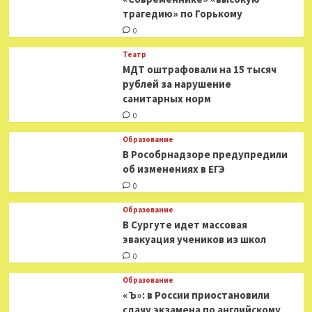
трагедию» по Горькому
0
Театр
МДТ оштрафовали на 15 тысяч
рублей за нарушение
санитарных норм
0
Образование
В Рособрнадзоре предупредили
об изменениях в ЕГЭ
0
Образование
В Сургуте идет массовая
эвакуация учеников из школ
0
Образование
«Ъ»: в России приостановили
сдачу экзамена по английскому