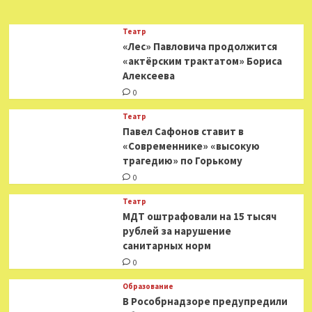
рецессии:
ФРС
Театр
США
«Лес» Павловича продолжится
в
«актёрским трактатом» Бориса
десятый
Алексеева
раз
подряд
0
повысила
процентную
Театр
ставку
Павел Сафонов ставит в
«Современнике» «высокую
трагедию» по Горькому
0
Театр
МДТ оштрафовали на 15 тысяч
рублей за нарушение
санитарных норм
0
Образование
В Рособрнадзоре предупредили