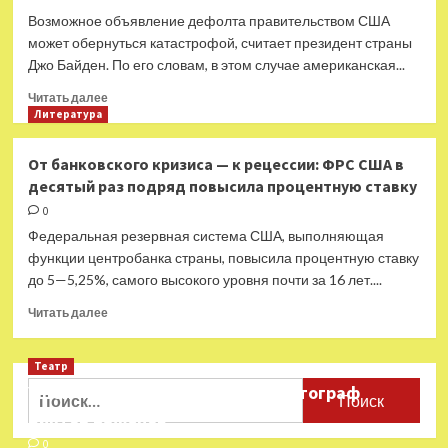
Возможное объявление дефолта правительством США
может обернуться катастрофой, считает президент страны
Джо Байден. По его словам, в этом случае американская...
Прочитать
Читать далее
больше
Литература
о
«Это
От банковского кризиса — к рецессии: ФРС США в
будет
десятый раз подряд повысила процентную ставку
катастрофа»:
Байден
0
заявил
Федеральная резервная система США, выполняющая
о
функции центробанка страны, повысила процентную ставку
разрушительных
до 5—5,25%, самого высокого уровня почти за 16 лет....
последствиях
для
Прочитать
Читать далее
экономики
больше
США
о
в
Театр
От
случае
банковского
Найти:
Ушёл из жизни театральный фотограф
объявления
кризиса
Виктор Баженов
дефолта
—
к
0