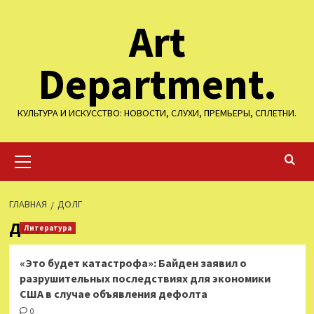
Перейти
Art
к
содержимому
Department.
КУЛЬТУРА И ИСКУССТВО: НОВОСТИ, СЛУХИ, ПРЕМЬЕРЫ, СПЛЕТНИ.
Основное
меню
ГЛАВНАЯ
ДОЛГ
Долг
Литература
«Это будет катастрофа»: Байден заявил о
разрушительных последствиях для экономики
США в случае объявления дефолта
0