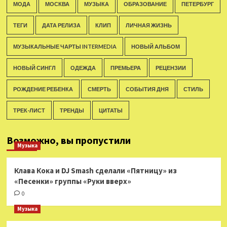
МОДА
МОСКВА
МУЗЫКА
ОБРАЗОВАНИЕ
ПЕТЕРБУРГ
ТЕГИ
ДАТА РЕЛИЗА
КЛИП
ЛИЧНАЯ ЖИЗНЬ
МУЗЫКАЛЬНЫЕ ЧАРТЫ INTERMEDIA
НОВЫЙ АЛЬБОМ
НОВЫЙ СИНГЛ
ОДЕЖДА
ПРЕМЬЕРА
РЕЦЕНЗИИ
РОЖДЕНИЕ РЕБЕНКА
СМЕРТЬ
СОБЫТИЯ ДНЯ
СТИЛЬ
ТРЕК-ЛИСТ
ТРЕНДЫ
ЦИТАТЫ
Возможно, вы пропустили
Музыка
Клава Кока и DJ Smash сделали «Пятницу» из
«Песенки» группы «Руки вверх»
0
Музыка