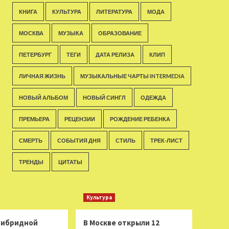
КНИГА
КУЛЬТУРА
ЛИТЕРАТУРА
МОДА
МОСКВА
МУЗЫКА
ОБРАЗОВАНИЕ
ПЕТЕРБУРГ
ТЕГИ
ДАТА РЕЛИЗА
КЛИП
ЛИЧНАЯ ЖИЗНЬ
МУЗЫКАЛЬНЫЕ ЧАРТЫ INTERMEDIA
НОВЫЙ АЛЬБОМ
НОВЫЙ СИНГЛ
ОДЕЖДА
ПРЕМЬЕРА
РЕЦЕНЗИИ
РОЖДЕНИЕ РЕБЕНКА
СМЕРТЬ
СОБЫТИЯ ДНЯ
СТИЛЬ
ТРЕК-ЛИСТ
ТРЕНДЫ
ЦИТАТЫ
Культура
 гибридной
В Москве открыли 12