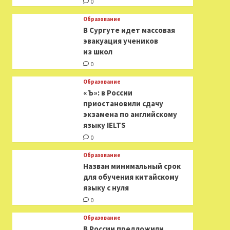
0
Образование
В Сургуте идет массовая
эвакуация учеников
из школ
0
Образование
«Ъ»: в России
приостановили сдачу
экзамена по английскому
языку IELTS
0
Образование
Назван минимальный срок
для обучения китайскому
языку с нуля
0
Образование
В России предложили