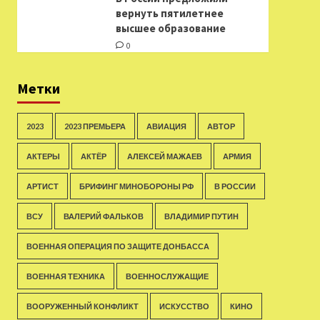
вернуть пятилетнее
высшее образование
0
Метки
2023
2023 ПРЕМЬЕРА
АВИАЦИЯ
АВТОР
АКТЕРЫ
АКТЁР
АЛЕКСЕЙ МАЖАЕВ
АРМИЯ
АРТИСТ
БРИФИНГ МИНОБОРОНЫ РФ
В РОССИИ
ВСУ
ВАЛЕРИЙ ФАЛЬКОВ
ВЛАДИМИР ПУТИН
ВОЕННАЯ ОПЕРАЦИЯ ПО ЗАЩИТЕ ДОНБАССА
ВОЕННАЯ ТЕХНИКА
ВОЕННОСЛУЖАЩИЕ
ВООРУЖЕННЫЙ КОНФЛИКТ
ИСКУССТВО
КИНО