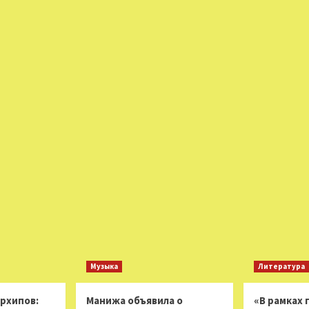
Музыка
Литература
Архипов:
Манижа объявила о
«В рамках