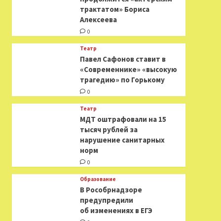
трактатом» Бориса
Алексеева
0
Театр
Павел Сафонов ставит в
«Современнике» «высокую
трагедию» по Горькому
0
Театр
МДТ оштрафовали на 15
тысяч рублей за
нарушение санитарных
норм
0
Образование
В Рособрнадзоре
предупредили
об изменениях в ЕГЭ