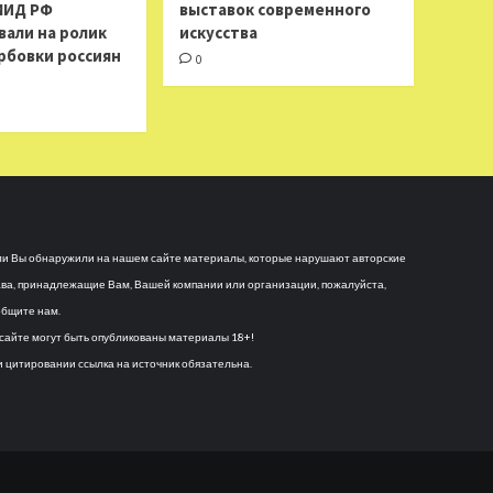
МИД РФ
выставок современного
вали на ролик
искусства
рбовки россиян
0
и Вы обнаружили на нашем сайте материалы, которые нарушают авторские
ва, принадлежащие Вам, Вашей компании или организации, пожалуйста,
бщите нам.
сайте могут быть опубликованы материалы 18+!
 цитировании ссылка на источник обязательна.