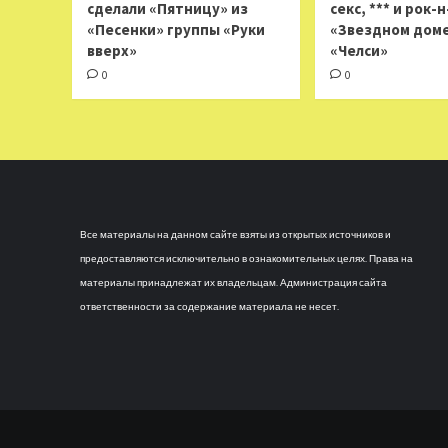
сделали «Пятницу» из
секс, *** и рок-
«Песенки» группы «Руки
«Звездном доме
вверх»
«Челси»
0
0
Все материалы на данном сайте взяты из открытых источников и
предоставляются исключительно в ознакомительных целях. Права на
материалы принадлежат их владельцам. Администрация сайта
ответственности за содержание материала не несет.