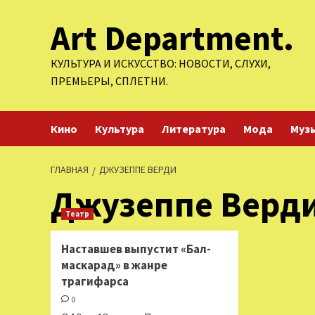
Перейти
Art Department.
к
содержимому
КУЛЬТУРА И ИСКУССТВО: НОВОСТИ, СЛУХИ,
ПРЕМЬЕРЫ, СПЛЕТНИ.
Кино
Культура
Литература
Мода
Муз
ГЛАВНАЯ
ДЖУЗЕППЕ ВЕРДИ
Джузеппе Верд
Театр
Наставшев выпустит «Бал-
маскарад» в жанре
трагифарса
0