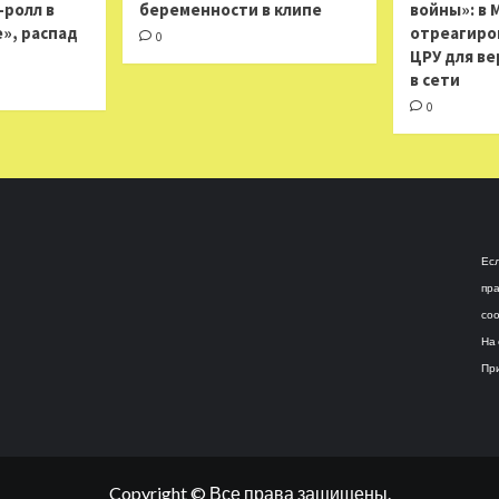
н-ролл в
беременности в клипе
войны»: в 
», распад
отреагиро
0
ЦРУ для ве
в сети
0
Есл
пра
соо
На 
При
Copyright © Все права защищены.