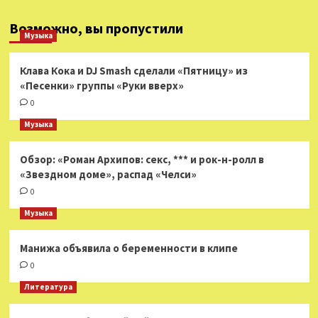
Возможно, вы пропустили
Музыка
Клава Кока и DJ Smash сделали «Пятницу» из
«Песенки» группы «Руки вверх»
0
Музыка
Обзор: «Роман Архипов: секс, *** и рок-н-ролл в
«Звездном доме», распад «Челси»
0
Музыка
Манижа объявила о беременности в клипе
0
Литература