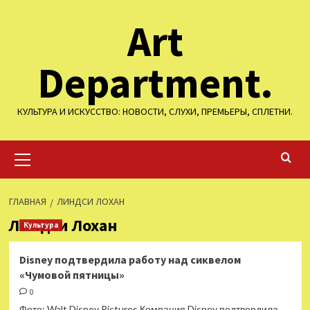
Перейти
Art
к
содержимому
Department.
КУЛЬТУРА И ИСКУССТВО: НОВОСТИ, СЛУХИ, ПРЕМЬЕРЫ, СПЛЕТНИ.
Основное
меню
ГЛАВНАЯ
ЛИНДСИ ЛОХАН
Линдси Лохан
Культура
Disney подтвердила работу над сиквелом
«Чумовой пятницы»
0
Фото: Walt Disney Pictures Компания Disney подтвердила,