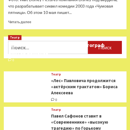
что разрабатывает сиквел комедии 2003 года «Чумовая
пятница». Об этом 10 мая пишет...
Прочитать
Читать далее
больше
о
Театр
Disney
подтвердила
Найти:
Ушёл из жизни театральный фотограф
работу
Виктор Баженов
над
сиквелом
0
«Чумовой
пятницы»
Театр
«Лес» Павловича продолжится
«актёрским трактатом» Бориса
Алексеева
0
Театр
Павел Сафонов ставит в
«Современнике» «высокую
трагедию» по Горькому