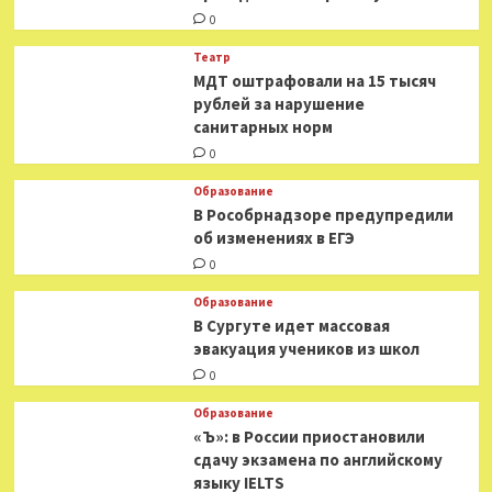
0
Театр
МДТ оштрафовали на 15 тысяч
рублей за нарушение
санитарных норм
0
Образование
В Рособрнадзоре предупредили
об изменениях в ЕГЭ
0
Образование
В Сургуте идет массовая
эвакуация учеников из школ
0
Образование
«Ъ»: в России приостановили
сдачу экзамена по английскому
языку IELTS