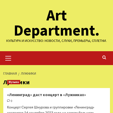
Перейти
Art
к
содержимому
Department.
КУЛЬТУРА И ИСКУССТВО: НОВОСТИ, СЛУХИ, ПРЕМЬЕРЫ, СПЛЕТНИ.
Основное
меню
ГЛАВНАЯ
ЛУЖНИКИ
Лужники
Музыка
«Ленинград» даст концерт в «Лужниках»
0
Концерт Сергея Шнурова и группировки «Ленинград»
состоится 16 сентября 2023 года на самом большом