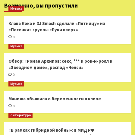
Возможно, вы пропустили
Музыка
Клава Кока и DJ Smash сделали «Пятницу» из
«Песенки» группы «Руки вверх»
0
Музыка
Обзор: «Роман Архипов: секс, *** и рок-н-ролл в
«Звездном доме», распад «Челси»
0
Музыка
Манижа объявила о беременности в клипе
0
Литература
«В рамках гибридной войны»: в МИД РФ