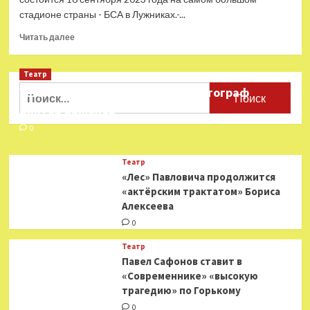
стадионе страны - БСА в Лужниках.-...
Прочитать
Читать далее
больше
о
Театр
«Ленинград»
даст
Найти:
Ушёл из жизни театральный фотограф
концерт
Виктор Баженов
в
«Лужниках»
0
Театр
«Лес» Павловича продолжится
«актёрским трактатом» Бориса
Алексеева
0
Театр
Павел Сафонов ставит в
«Современнике» «высокую
трагедию» по Горькому
0