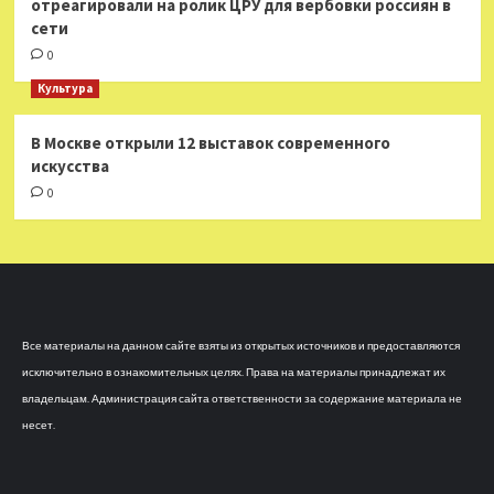
отреагировали на ролик ЦРУ для вербовки россиян в
сети
0
Культура
В Москве открыли 12 выставок современного
искусства
0
Все материалы на данном сайте взяты из открытых источников и предоставляются
исключительно в ознакомительных целях. Права на материалы принадлежат их
владельцам. Администрация сайта ответственности за содержание материала не
несет.