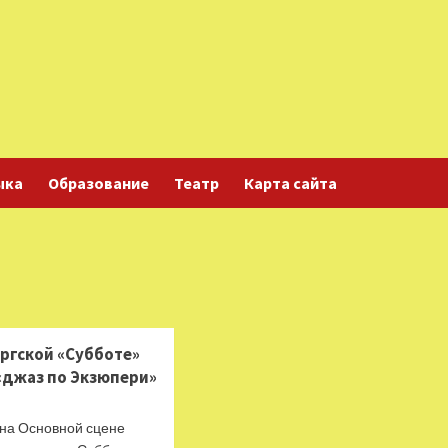
ыка
Образование
Театр
Карта сайта
ургской «Субботе»
«джаз по Экзюпери»
 на Основной сцене