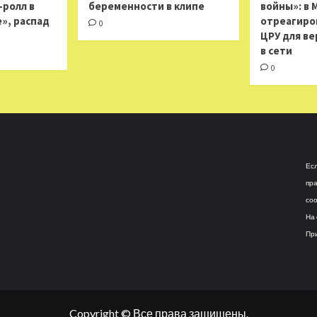
н-ролл в
беременности в клипе
войны»: в 
», распад
отреагиро
0
ЦРУ для ве
в сети
0
Есл
пра
соо
На 
При
Copyright © Все права защищены.