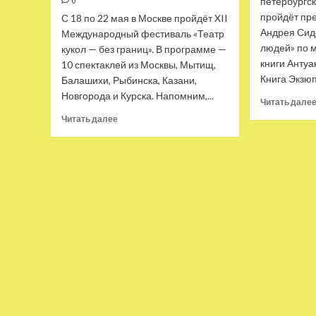
петербургск
0
пройдёт пр
С 18 по 22 мая в Москве пройдёт XII
Андрея Сид
Международный фестиваль «Театр
людей» по 
кукол — без границ». В программе —
книги Антуа
10 спектаклей из Москвы, Мытищ,
Книга Экзюп
Балашихи, Рыбинска, Казани,
Новгорода и Курска. Напомним,...
Читать дале
Прочитать
Читать далее
больше
о
«Театр
кукол —
без
границ»
в
2023
году
привезёт
спектакли
по
Пушкину,
Гумилёву