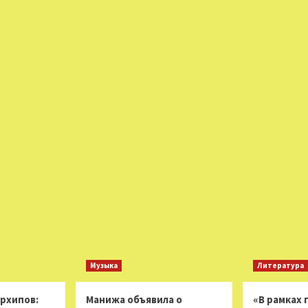
Музыка
Литература
Архипов:
Манижа объявила о
«В рамках