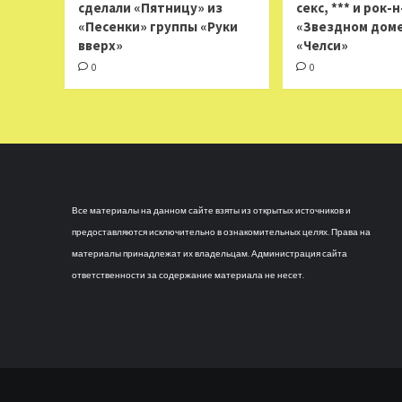
сделали «Пятницу» из
секс, *** и рок-
«Песенки» группы «Руки
«Звездном доме
вверх»
«Челси»
0
0
Все материалы на данном сайте взяты из открытых источников и
предоставляются исключительно в ознакомительных целях. Права на
материалы принадлежат их владельцам. Администрация сайта
ответственности за содержание материала не несет.