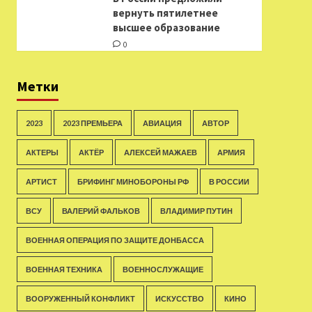
вернуть пятилетнее
высшее образование
0
Метки
2023
2023 ПРЕМЬЕРА
АВИАЦИЯ
АВТОР
АКТЕРЫ
АКТЁР
АЛЕКСЕЙ МАЖАЕВ
АРМИЯ
АРТИСТ
БРИФИНГ МИНОБОРОНЫ РФ
В РОССИИ
ВСУ
ВАЛЕРИЙ ФАЛЬКОВ
ВЛАДИМИР ПУТИН
ВОЕННАЯ ОПЕРАЦИЯ ПО ЗАЩИТЕ ДОНБАССА
ВОЕННАЯ ТЕХНИКА
ВОЕННОСЛУЖАЩИЕ
ВООРУЖЕННЫЙ КОНФЛИКТ
ИСКУССТВО
КИНО