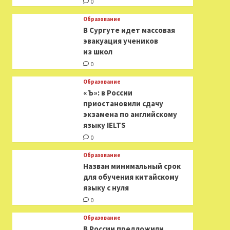
0
Образование
В Сургуте идет массовая
эвакуация учеников
из школ
0
Образование
«Ъ»: в России
приостановили сдачу
экзамена по английскому
языку IELTS
0
Образование
Назван минимальный срок
для обучения китайскому
языку с нуля
0
Образование
В России предложили