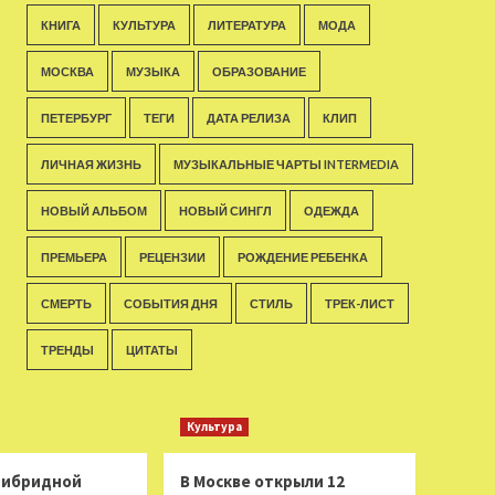
КНИГА
КУЛЬТУРА
ЛИТЕРАТУРА
МОДА
МОСКВА
МУЗЫКА
ОБРАЗОВАНИЕ
ПЕТЕРБУРГ
ТЕГИ
ДАТА РЕЛИЗА
КЛИП
ЛИЧНАЯ ЖИЗНЬ
МУЗЫКАЛЬНЫЕ ЧАРТЫ INTERMEDIA
НОВЫЙ АЛЬБОМ
НОВЫЙ СИНГЛ
ОДЕЖДА
ПРЕМЬЕРА
РЕЦЕНЗИИ
РОЖДЕНИЕ РЕБЕНКА
СМЕРТЬ
СОБЫТИЯ ДНЯ
СТИЛЬ
ТРЕК-ЛИСТ
ТРЕНДЫ
ЦИТАТЫ
Культура
 гибридной
В Москве открыли 12