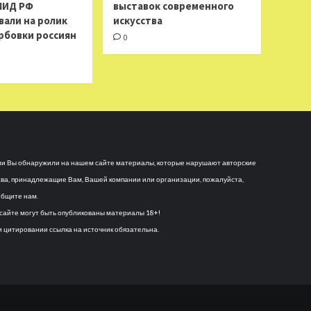
МИД РФ
выставок современного
вали на ролик
искусства
рбовки россиян
0
и Вы обнаружили на нашем сайте материалы, которые нарушают авторские
ва, принадлежащие Вам, Вашей компании или организации, пожалуйста,
бщите нам.
сайте могут быть опубликованы материалы 18+!
 цитировании ссылка на источник обязательна.