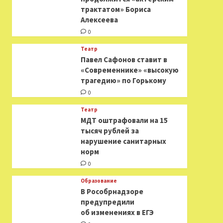
трактатом» Бориса
Алексеева
0
Театр
Павел Сафонов ставит в
«Современнике» «высокую
трагедию» по Горькому
0
Театр
МДТ оштрафовали на 15
тысяч рублей за
нарушение санитарных
норм
0
Образование
В Рособрнадзоре
предупредили
об изменениях в ЕГЭ