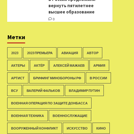
вернуть пятилетнее
высшее образование
0
Метки
2023
2023 ПРЕМЬЕРА
АВИАЦИЯ
АВТОР
АКТЕРЫ
АКТЁР
АЛЕКСЕЙ МАЖАЕВ
АРМИЯ
АРТИСТ
БРИФИНГ МИНОБОРОНЫ РФ
В РОССИИ
ВСУ
ВАЛЕРИЙ ФАЛЬКОВ
ВЛАДИМИР ПУТИН
ВОЕННАЯ ОПЕРАЦИЯ ПО ЗАЩИТЕ ДОНБАССА
ВОЕННАЯ ТЕХНИКА
ВОЕННОСЛУЖАЩИЕ
ВООРУЖЕННЫЙ КОНФЛИКТ
ИСКУССТВО
КИНО