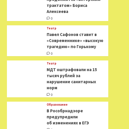
трактатом» Бориса
Алексеева
0
Театр
Павел Сафонов ставит в
«Современнике» «высокую
трагедию» по Горькому
0
Театр
МДТ оштрафовали на 15
тысяч рублей за
нарушение санитарных
норм
0
Образование
В Рособрнадзоре
предупредили
об изменениях в ЕГЭ