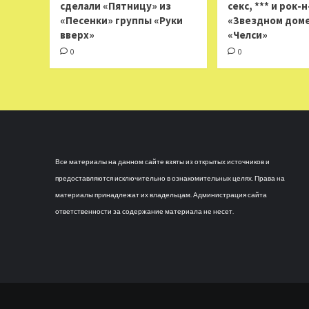
сделали «Пятницу» из
секс, *** и рок-
«Песенки» группы «Руки
«Звездном доме
вверх»
«Челси»
0
0
Все материалы на данном сайте взяты из открытых источников и
предоставляются исключительно в ознакомительных целях. Права на
материалы принадлежат их владельцам. Администрация сайта
ответственности за содержание материала не несет.