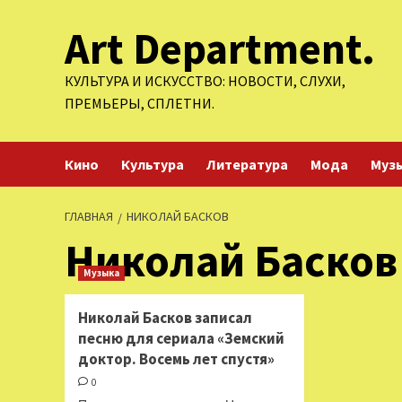
Перейти
Art Department.
к
содержимому
КУЛЬТУРА И ИСКУССТВО: НОВОСТИ, СЛУХИ,
ПРЕМЬЕРЫ, СПЛЕТНИ.
Кино
Культура
Литература
Мода
Муз
ГЛАВНАЯ
НИКОЛАЙ БАСКОВ
Николай Басков
Музыка
Николай Басков записал
песню для сериала «Земский
доктор. Восемь лет спустя»
0