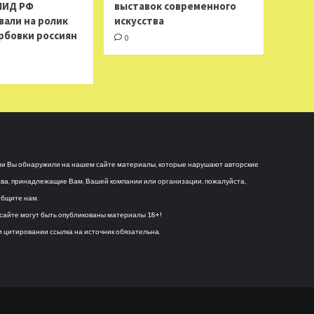
МИД РФ
выставок современного
вали на ролик
искусства
рбовки россиян
0
и Вы обнаружили на нашем сайте материалы, которые нарушают авторские
ва, принадлежащие Вам, Вашей компании или организации, пожалуйста,
бщите нам.
сайте могут быть опубликованы материалы 18+!
 цитировании ссылка на источник обязательна.