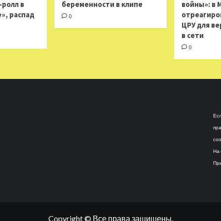
н-ролл в
беременности в клипе
войны»: в 
», распад
отреагиро
0
ЦРУ для ве
в сети
0
Есл
пра
соо
На 
При
Copyright © Все права защищены.