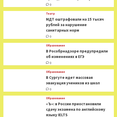
0
Театр
МДТ оштрафовали на 15 тысяч
рублей за нарушение
санитарных норм
0
Образование
В Рособрнадзоре предупредили
об изменениях в ЕГЭ
0
Образование
В Сургуте идет массовая
эвакуация учеников из школ
0
Образование
«Ъ»: в России приостановили
сдачу экзамена по английскому
языку IELTS