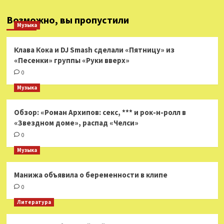
Возможно, вы пропустили
Музыка
Клава Кока и DJ Smash сделали «Пятницу» из
«Песенки» группы «Руки вверх»
0
Музыка
Обзор: «Роман Архипов: секс, *** и рок-н-ролл в
«Звездном доме», распад «Челси»
0
Музыка
Манижа объявила о беременности в клипе
0
Литература