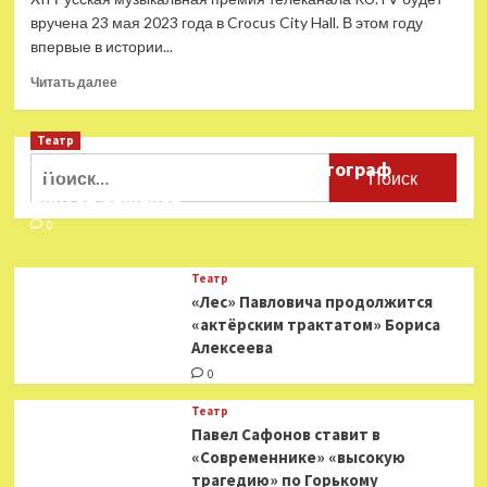
вручена 23 мая 2023 года в Crocus City Hall. В этом году
впервые в истории...
Прочитать
Читать далее
больше
о
Театр
Русскую
музыкальную
Найти:
Ушёл из жизни театральный фотограф
премию
Виктор Баженов
телеканала
RU.TV
0
впервые
покажут
Театр
на
«Лес» Павловича продолжится
больших
«актёрским трактатом» Бориса
экранах
Алексеева
0
Театр
Павел Сафонов ставит в
«Современнике» «высокую
трагедию» по Горькому