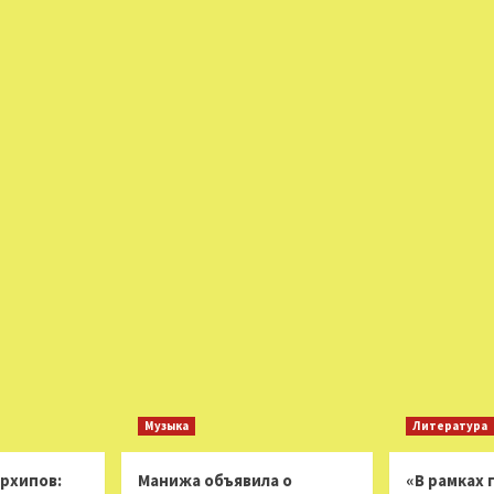
Музыка
Литература
Архипов:
Манижа объявила о
«В рамках