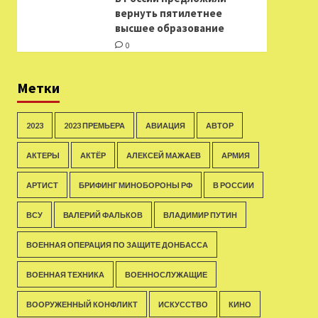
вернуть пятилетнее
высшее образование
0
Метки
2023
2023 ПРЕМЬЕРА
АВИАЦИЯ
АВТОР
АКТЕРЫ
АКТЁР
АЛЕКСЕЙ МАЖАЕВ
АРМИЯ
АРТИСТ
БРИФИНГ МИНОБОРОНЫ РФ
В РОССИИ
ВСУ
ВАЛЕРИЙ ФАЛЬКОВ
ВЛАДИМИР ПУТИН
ВОЕННАЯ ОПЕРАЦИЯ ПО ЗАЩИТЕ ДОНБАССА
ВОЕННАЯ ТЕХНИКА
ВОЕННОСЛУЖАЩИЕ
ВООРУЖЕННЫЙ КОНФЛИКТ
ИСКУССТВО
КИНО