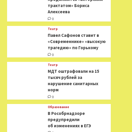
трактатом» Бориса
Алексеева
0
Театр
Павел Сафонов ставит в
«Современнике» «высокую
трагедию» по Горькому
0
Театр
МДТ оштрафовали на 15
тысяч рублей за
нарушение санитарных
норм
0
Образование
В Рособрнадзоре
предупредили
об изменениях в ЕГЭ