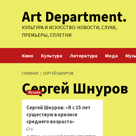
Перейти
Art Department.
к
содержимому
КУЛЬТУРА И ИСКУССТВО: НОВОСТИ, СЛУХИ,
ПРЕМЬЕРЫ, СПЛЕТНИ.
Кино
Культура
Литература
Мода
Муз
ГЛАВНАЯ
СЕРГЕЙ ШНУРОВ
Сергей Шнуров
Музыка
Сергей Шнуров: «Я с 15 лет
существую в кризисе
среднего возраста»
0