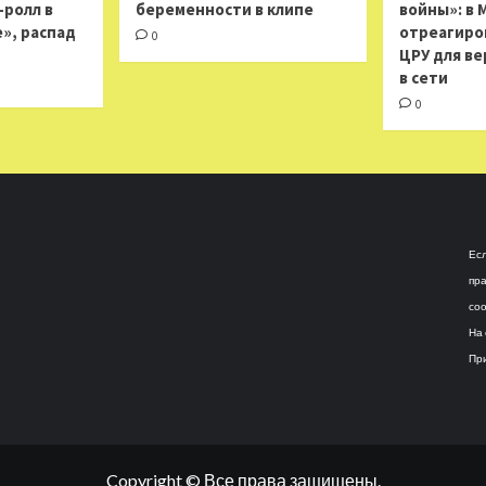
н-ролл в
беременности в клипе
войны»: в 
», распад
отреагиро
0
ЦРУ для ве
в сети
0
Есл
пра
соо
На 
При
Copyright © Все права защищены.