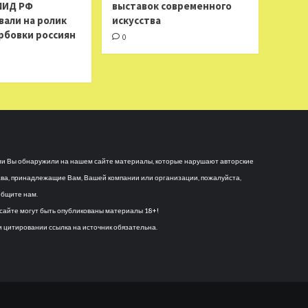
МИД РФ
выставок современного
вали на ролик
искусства
рбовки россиян
0
и Вы обнаружили на нашем сайте материалы, которые нарушают авторские
ва, принадлежащие Вам, Вашей компании или организации, пожалуйста,
бщите нам.
сайте могут быть опубликованы материалы 18+!
 цитировании ссылка на источник обязательна.