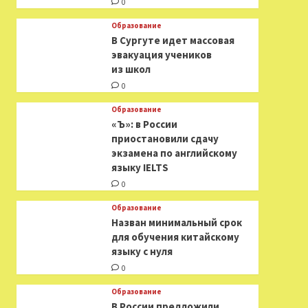
0
Образование
В Сургуте идет массовая
эвакуация учеников
из школ
0
Образование
«Ъ»: в России
приостановили сдачу
экзамена по английскому
языку IELTS
0
Образование
Назван минимальный срок
для обучения китайскому
языку с нуля
0
Образование
В России предложили