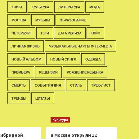
КНИГА
КУЛЬТУРА
ЛИТЕРАТУРА
МОДА
МОСКВА
МУЗЫКА
ОБРАЗОВАНИЕ
ПЕТЕРБУРГ
ТЕГИ
ДАТА РЕЛИЗА
КЛИП
ЛИЧНАЯ ЖИЗНЬ
МУЗЫКАЛЬНЫЕ ЧАРТЫ INTERMEDIA
НОВЫЙ АЛЬБОМ
НОВЫЙ СИНГЛ
ОДЕЖДА
ПРЕМЬЕРА
РЕЦЕНЗИИ
РОЖДЕНИЕ РЕБЕНКА
СМЕРТЬ
СОБЫТИЯ ДНЯ
СТИЛЬ
ТРЕК-ЛИСТ
ТРЕНДЫ
ЦИТАТЫ
Культура
 гибридной
В Москве открыли 12