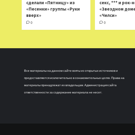
сделали «Пятницу» из
секс, *** и рок-
«Песенки» группы «Руки
«Звездном доме
вверх»
«Челси»
0
0
Все материалы на данном сайте взяты из открытых источников и
предоставляются исключительно в ознакомительных целях. Права на
материалы принадлежат их владельцам. Администрация сайта
ответственности за содержание материала не несет.