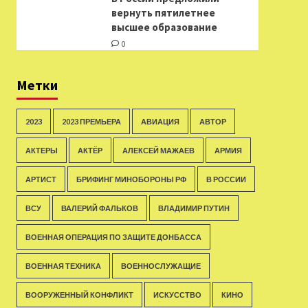
вернуть пятилетнее
высшее образование
0
Метки
2023
2023 ПРЕМЬЕРА
АВИАЦИЯ
АВТОР
АКТЕРЫ
АКТЁР
АЛЕКСЕЙ МАЖАЕВ
АРМИЯ
АРТИСТ
БРИФИНГ МИНОБОРОНЫ РФ
В РОССИИ
ВСУ
ВАЛЕРИЙ ФАЛЬКОВ
ВЛАДИМИР ПУТИН
ВОЕННАЯ ОПЕРАЦИЯ ПО ЗАЩИТЕ ДОНБАССА
ВОЕННАЯ ТЕХНИКА
ВОЕННОСЛУЖАЩИЕ
ВООРУЖЕННЫЙ КОНФЛИКТ
ИСКУССТВО
КИНО