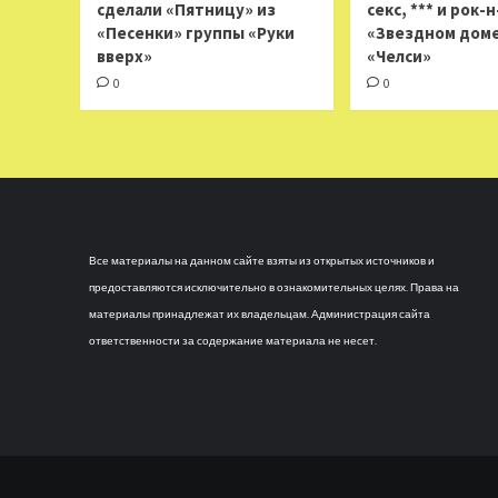
сделали «Пятницу» из
секс, *** и рок-
«Песенки» группы «Руки
«Звездном доме
вверх»
«Челси»
0
0
Все материалы на данном сайте взяты из открытых источников и
предоставляются исключительно в ознакомительных целях. Права на
материалы принадлежат их владельцам. Администрация сайта
ответственности за содержание материала не несет.