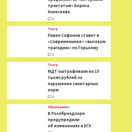
трактатом» Бориса
Алексеева
0
Театр
Павел Сафонов ставит в
«Современнике» «высокую
трагедию» по Горькому
0
Театр
МДТ оштрафовали на 15
тысяч рублей за
нарушение санитарных
норм
0
Образование
В Рособрнадзоре
предупредили
об изменениях в ЕГЭ