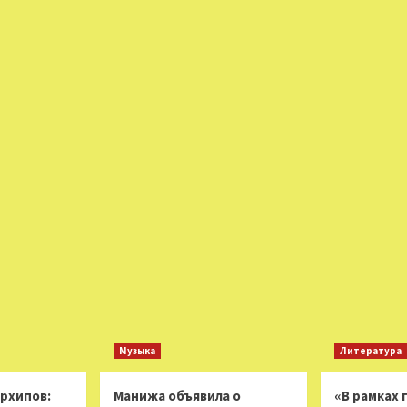
Музыка
Литература
Архипов:
Манижа объявила о
«В рамках