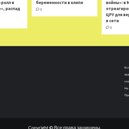
н-ролл в
беременности в клипе
войны»: в 
», распад
отреагиро
0
ЦРУ для ве
в сети
0
Есл
пра
соо
На 
При
Copyright © Все права защищены.