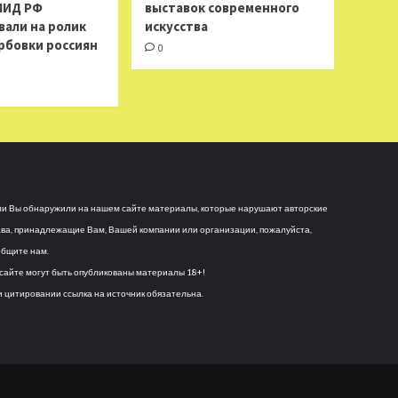
МИД РФ
выставок современного
вали на ролик
искусства
рбовки россиян
0
и Вы обнаружили на нашем сайте материалы, которые нарушают авторские
ва, принадлежащие Вам, Вашей компании или организации, пожалуйста,
бщите нам.
сайте могут быть опубликованы материалы 18+!
 цитировании ссылка на источник обязательна.