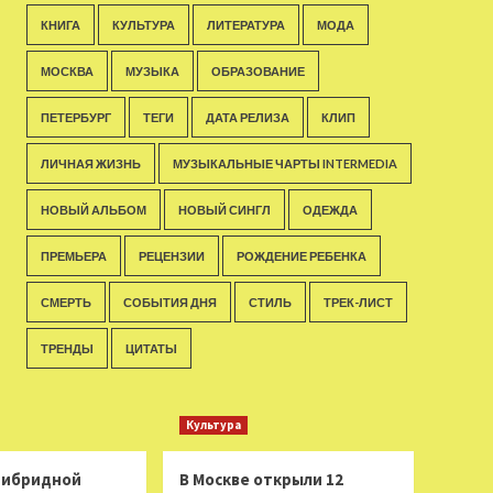
КНИГА
КУЛЬТУРА
ЛИТЕРАТУРА
МОДА
МОСКВА
МУЗЫКА
ОБРАЗОВАНИЕ
ПЕТЕРБУРГ
ТЕГИ
ДАТА РЕЛИЗА
КЛИП
ЛИЧНАЯ ЖИЗНЬ
МУЗЫКАЛЬНЫЕ ЧАРТЫ INTERMEDIA
НОВЫЙ АЛЬБОМ
НОВЫЙ СИНГЛ
ОДЕЖДА
ПРЕМЬЕРА
РЕЦЕНЗИИ
РОЖДЕНИЕ РЕБЕНКА
СМЕРТЬ
СОБЫТИЯ ДНЯ
СТИЛЬ
ТРЕК-ЛИСТ
ТРЕНДЫ
ЦИТАТЫ
Культура
 гибридной
В Москве открыли 12