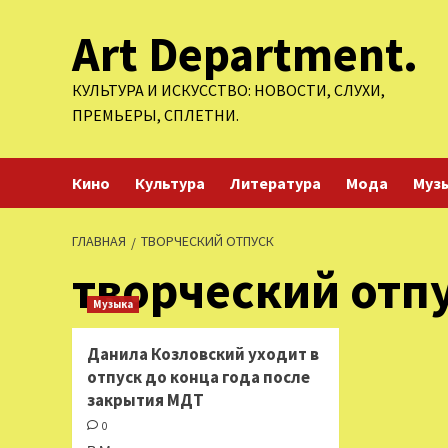
Перейти
Art Department.
к
содержимому
КУЛЬТУРА И ИСКУССТВО: НОВОСТИ, СЛУХИ,
ПРЕМЬЕРЫ, СПЛЕТНИ.
Кино
Культура
Литература
Мода
Муз
ГЛАВНАЯ
ТВОРЧЕСКИЙ ОТПУСК
творческий отп
Музыка
Данила Козловский уходит в
отпуск до конца года после
закрытия МДТ
0