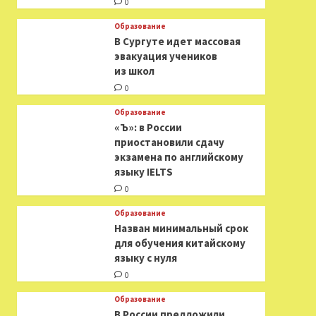
0
Образование
В Сургуте идет массовая
эвакуация учеников
из школ
0
Образование
«Ъ»: в России
приостановили сдачу
экзамена по английскому
языку IELTS
0
Образование
Назван минимальный срок
для обучения китайскому
языку с нуля
0
Образование
В России предложили