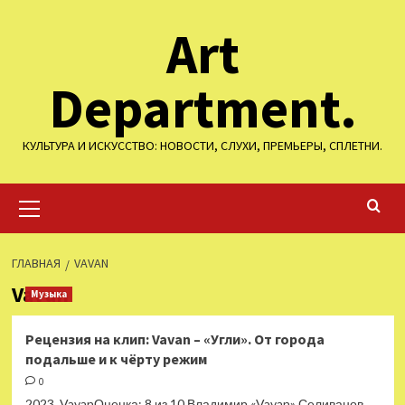
Перейти
Art
к
содержимому
Department.
КУЛЬТУРА И ИСКУССТВО: НОВОСТИ, СЛУХИ, ПРЕМЬЕРЫ, СПЛЕТНИ.
Основное
меню
ГЛАВНАЯ
VAVAN
Vavan
Музыка
Рецензия на клип: Vavan – «Угли». От города
подальше и к чёрту режим
0
2023, VavanОценка: 8 из 10.Владимир «Vavan» Селиванов