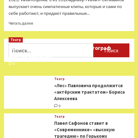
выпускает очень симпатичные клипы, которые и сами по
себе работают, и придают правильные...
Прочитать
Читать далее
больше
о
Театр
Рецензия
на
Найти:
Ушёл из жизни театральный фотограф
клип:
Виктор Баженов
Vavan
–
0
«Угли».
От
Театр
города
«Лес» Павловича продолжится
подальше
«актёрским трактатом» Бориса
и
Алексеева
к
чёрту
0
режим
Театр
Павел Сафонов ставит в
«Современнике» «высокую
трагедию» по Горькому