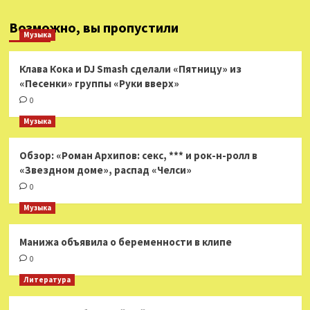
Возможно, вы пропустили
Музыка
Клава Кока и DJ Smash сделали «Пятницу» из
«Песенки» группы «Руки вверх»
0
Музыка
Обзор: «Роман Архипов: секс, *** и рок-н-ролл в
«Звездном доме», распад «Челси»
0
Музыка
Манижа объявила о беременности в клипе
0
Литература