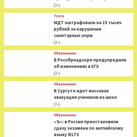
0
Театр
МДТ оштрафовали на 15 тысяч
рублей за нарушение
санитарных норм
0
Образование
В Рособрнадзоре предупредили
об изменениях в ЕГЭ
0
Образование
В Сургуте идет массовая
эвакуация учеников из школ
0
Образование
«Ъ»: в России приостановили
сдачу экзамена по английскому
языку IELTS