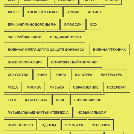
АКТЁР
АЛЕКСЕЙ МАЖАЕВ
АРМИЯ
АРТИСТ
БРИФИНГ МИНОБОРОНЫ РФ
В РОССИИ
ВСУ
ВАЛЕРИЙ ФАЛЬКОВ
ВЛАДИМИР ПУТИН
ВОЕННАЯ ОПЕРАЦИЯ ПО ЗАЩИТЕ ДОНБАССА
ВОЕННАЯ ТЕХНИКА
ВОЕННОСЛУЖАЩИЕ
ВООРУЖЕННЫЙ КОНФЛИКТ
ИСКУССТВО
КИНО
КНИГА
КУЛЬТУРА
ЛИТЕРАТУРА
МОДА
МОСКВА
МУЗЫКА
ОБРАЗОВАНИЕ
ПЕТЕРБУРГ
ТЕГИ
ДАТА РЕЛИЗА
КЛИП
ЛИЧНАЯ ЖИЗНЬ
МУЗЫКАЛЬНЫЕ ЧАРТЫ INTERMEDIA
НОВЫЙ АЛЬБОМ
НОВЫЙ СИНГЛ
ОДЕЖДА
ПРЕМЬЕРА
РЕЦЕНЗИИ