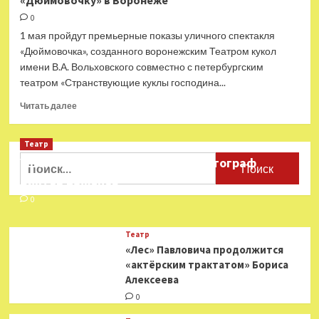
«Дюймовочку» в Воронеже
0
1 мая пройдут премьерные показы уличного спектакля
«Дюймовочка», созданного воронежским Театром кукол
имени В.А. Вольховского совместно с петербургским
театром «Странствующие куклы господина...
Прочитать
Читать далее
больше
о
Театр
«Странствующие
куклы
Найти:
Ушёл из жизни театральный фотограф
господина
Виктор Баженов
Пэжо»
оживят
0
«Дюймовочку»
в
Театр
Воронеже
«Лес» Павловича продолжится
«актёрским трактатом» Бориса
Алексеева
0