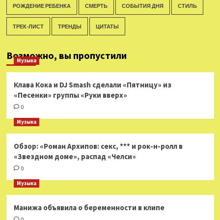
РОЖДЕНИЕ РЕБЕНКА
СМЕРТЬ
СОБЫТИЯ ДНЯ
СТИЛЬ
ТРЕК-ЛИСТ
ТРЕНДЫ
ЦИТАТЫ
Возможно, вы пропустили
Музыка
Клава Кока и DJ Smash сделали «Пятницу» из
«Песенки» группы «Руки вверх»
0
Музыка
Обзор: «Роман Архипов: секс, *** и рок-н-ролл в
«Звездном доме», распад «Челси»
0
Музыка
Манижа объявила о беременности в клипе
0