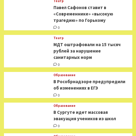
Театр
Павел Сафонов ставит в
«Современнике» «высокую
трагедию» по Горькому
0
Театр
МДТ оштрафовали на 15 тысяч
рублей за нарушение
санитарных норм
0
Образование
В Рособрнадзоре предупредили
об изменениях в ЕГЭ
0
Образование
В Сургуте идет массовая
эвакуация учеников из школ
0