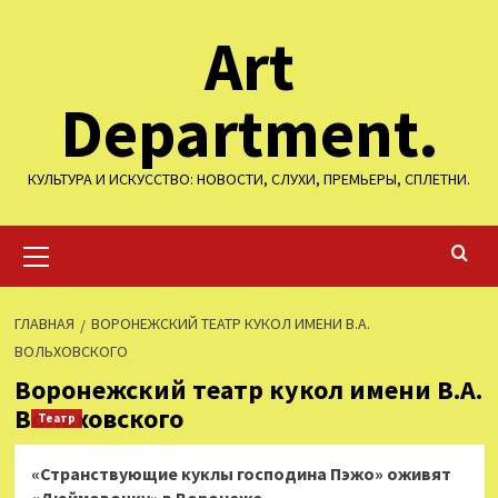
Перейти
Art
к
содержимому
Department.
КУЛЬТУРА И ИСКУССТВО: НОВОСТИ, СЛУХИ, ПРЕМЬЕРЫ, СПЛЕТНИ.
Основное
меню
ГЛАВНАЯ
ВОРОНЕЖСКИЙ ТЕАТР КУКОЛ ИМЕНИ В.А.
ВОЛЬХОВСКОГО
Воронежский театр кукол имени В.А.
Вольховского
Театр
«Странствующие куклы господина Пэжо» оживят