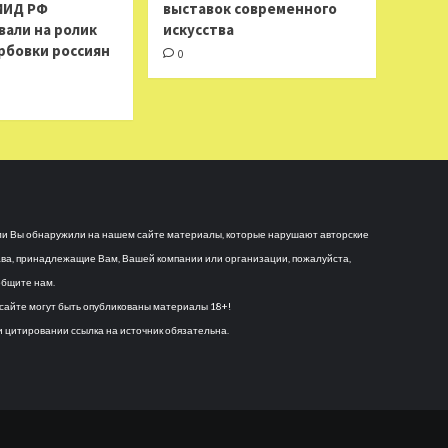
МИД РФ
выставок современного
вали на ролик
искусства
рбовки россиян
0
и Вы обнаружили на нашем сайте материалы, которые нарушают авторские
ва, принадлежащие Вам, Вашей компании или организации, пожалуйста,
бщите нам.
сайте могут быть опубликованы материалы 18+!
 цитировании ссылка на источник обязательна.