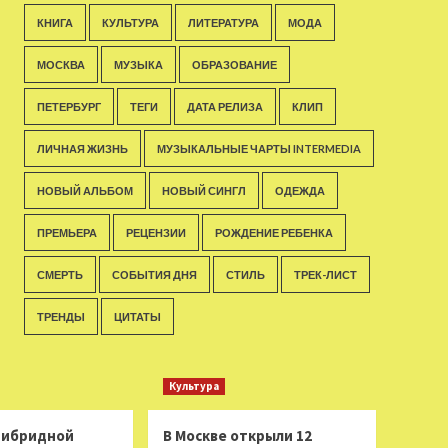
КНИГА
КУЛЬТУРА
ЛИТЕРАТУРА
МОДА
МОСКВА
МУЗЫКА
ОБРАЗОВАНИЕ
ПЕТЕРБУРГ
ТЕГИ
ДАТА РЕЛИЗА
КЛИП
ЛИЧНАЯ ЖИЗНЬ
МУЗЫКАЛЬНЫЕ ЧАРТЫ INTERMEDIA
НОВЫЙ АЛЬБОМ
НОВЫЙ СИНГЛ
ОДЕЖДА
ПРЕМЬЕРА
РЕЦЕНЗИИ
РОЖДЕНИЕ РЕБЕНКА
СМЕРТЬ
СОБЫТИЯ ДНЯ
СТИЛЬ
ТРЕК-ЛИСТ
ТРЕНДЫ
ЦИТАТЫ
Культура
 гибридной
В Москве открыли 12