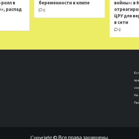
н-ролл в
беременности в клипе
войны»: в 
», распад
отреагиро
0
ЦРУ для ве
в сети
0
Есл
пра
соо
На 
При
Copyright © Все права защищены.