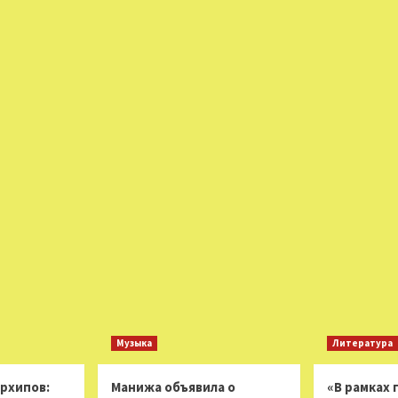
Музыка
Литература
Архипов:
Манижа объявила о
«В рамках