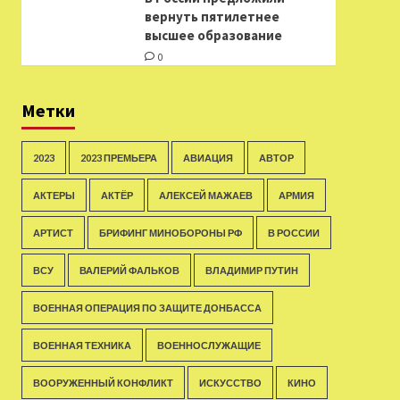
вернуть пятилетнее
высшее образование
0
Метки
2023
2023 ПРЕМЬЕРА
АВИАЦИЯ
АВТОР
АКТЕРЫ
АКТЁР
АЛЕКСЕЙ МАЖАЕВ
АРМИЯ
АРТИСТ
БРИФИНГ МИНОБОРОНЫ РФ
В РОССИИ
ВСУ
ВАЛЕРИЙ ФАЛЬКОВ
ВЛАДИМИР ПУТИН
ВОЕННАЯ ОПЕРАЦИЯ ПО ЗАЩИТЕ ДОНБАССА
ВОЕННАЯ ТЕХНИКА
ВОЕННОСЛУЖАЩИЕ
ВООРУЖЕННЫЙ КОНФЛИКТ
ИСКУССТВО
КИНО