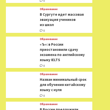
0
Образование
В Сургуте идет массовая
эвакуация учеников
из школ
0
Образование
«Ъ»: в России
приостановили сдачу
экзамена по английскому
языку IELTS
0
Образование
Назван минимальный срок
для обучения китайскому
языку с нуля
0
Образование
В России предложили