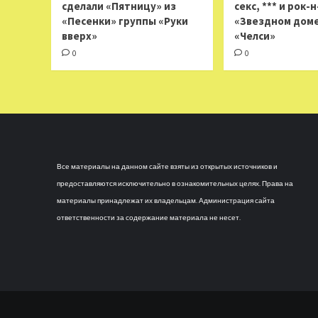
сделали «Пятницу» из
секс, *** и рок-
«Песенки» группы «Руки
«Звездном доме
вверх»
«Челси»
0
0
Все материалы на данном сайте взяты из открытых источников и
предоставляются исключительно в ознакомительных целях. Права на
материалы принадлежат их владельцам. Администрация сайта
ответственности за содержание материала не несет.