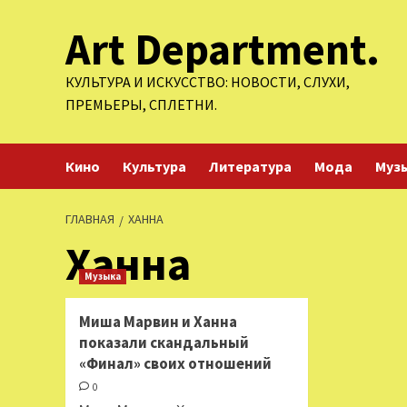
Перейти
Art Department.
к
содержимому
КУЛЬТУРА И ИСКУССТВО: НОВОСТИ, СЛУХИ,
ПРЕМЬЕРЫ, СПЛЕТНИ.
Кино
Культура
Литература
Мода
Муз
ГЛАВНАЯ
ХАННА
Ханна
Музыка
Миша Марвин и Ханна
показали скандальный
«Финал» своих отношений
0