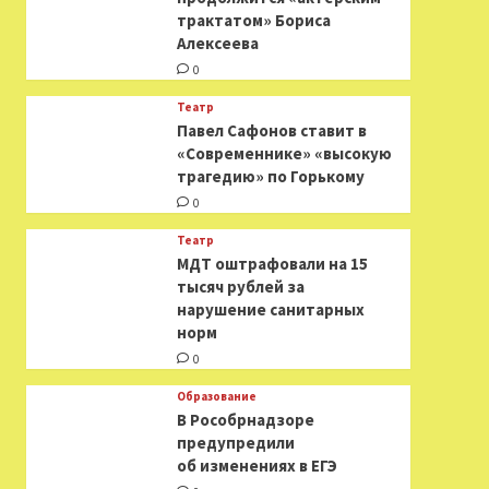
трактатом» Бориса
Алексеева
0
Театр
Павел Сафонов ставит в
«Современнике» «высокую
трагедию» по Горькому
0
Театр
МДТ оштрафовали на 15
тысяч рублей за
нарушение санитарных
норм
0
Образование
В Рособрнадзоре
предупредили
об изменениях в ЕГЭ