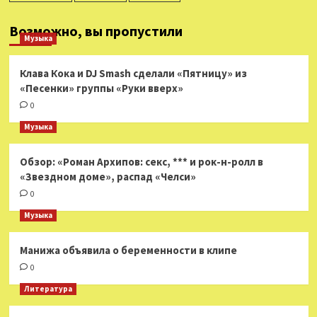
Возможно, вы пропустили
Музыка
Клава Кока и DJ Smash сделали «Пятницу» из
«Песенки» группы «Руки вверх»
0
Музыка
Обзор: «Роман Архипов: секс, *** и рок-н-ролл в
«Звездном доме», распад «Челси»
0
Музыка
Манижа объявила о беременности в клипе
0
Литература