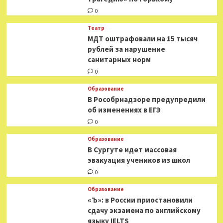
0
Театр
МДТ оштрафовали на 15 тысяч
рублей за нарушение
санитарных норм
0
Образование
В Рособрнадзоре предупредили
об изменениях в ЕГЭ
0
Образование
В Сургуте идет массовая
эвакуация учеников из школ
0
Образование
«Ъ»: в России приостановили
сдачу экзамена по английскому
языку IELTS