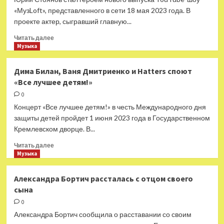
«МузLoft», представленного в сети 18 мая 2023 года. В
проекте актер, сыгравший главную...
Прочитать
Читать далее
больше
Музыка
о
Юрий
Дима Билан, Ваня Дмитриенко и Hatters споют
Стоянов
«Все лучшее детям!»
рассказал,
как
0
стал
Концерт «Все лучшее детям!» в честь Международного дня
вампиром,
защиты детей пройдет 1 июня 2023 года в Государственном
в
Кремлевском дворце. В...
новом
выпуске
Прочитать
Читать далее
«МузLoft»
больше
Музыка
о
Дима
Александра Бортич рассталась с отцом своего
Билан,
сына
Ваня
Дмитриенко
0
и
Александра Бортич сообщила о расставании со своим
Hatters