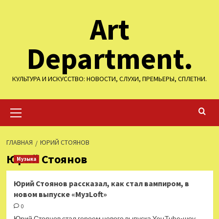
Перейти
Art
к
содержимому
Department.
КУЛЬТУРА И ИСКУССТВО: НОВОСТИ, СЛУХИ, ПРЕМЬЕРЫ, СПЛЕТНИ.
Основное
меню
ГЛАВНАЯ
ЮРИЙ СТОЯНОВ
Юрий Стоянов
Музыка
Юрий Стоянов рассказал, как стал вампиром, в
новом выпуске «МузLoft»
0
Юрий Стоянов стал героем нового выпуска YouTube-шоу