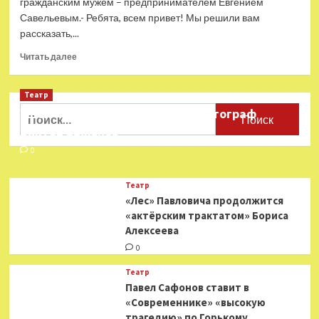
гражданским мужем – предпринимателем Евгением
споют
Савельевым.- Ребята, всем привет! Мы решили вам
«Все
рассказать,...
лучшее
детям!»
Прочитать
Читать далее
больше
о
Театр
Александра
Бортич
Найти:
Ушёл из жизни театральный фотограф
рассталась
Виктор Баженов
с
отцом
0
своего
сына
Театр
«Лес» Павловича продолжится
«актёрским трактатом» Бориса
Алексеева
0
Театр
Павел Сафонов ставит в
«Современнике» «высокую
трагедию» по Горькому