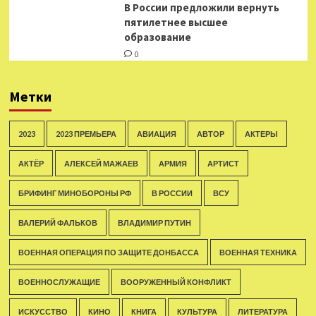
В России предложили вернуть
пятилетнее высшее
образование
0
Метки
2023
2023 ПРЕМЬЕРА
АВИАЦИЯ
АВТОР
АКТЕРЫ
АКТЁР
АЛЕКСЕЙ МАЖАЕВ
АРМИЯ
АРТИСТ
БРИФИНГ МИНОБОРОНЫ РФ
В РОССИИ
ВСУ
ВАЛЕРИЙ ФАЛЬКОВ
ВЛАДИМИР ПУТИН
ВОЕННАЯ ОПЕРАЦИЯ ПО ЗАЩИТЕ ДОНБАССА
ВОЕННАЯ ТЕХНИКА
ВОЕННОСЛУЖАЩИЕ
ВООРУЖЕННЫЙ КОНФЛИКТ
ИСКУССТВО
КИНО
КНИГА
КУЛЬТУРА
ЛИТЕРАТУРА