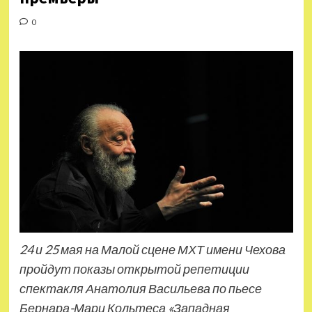
0
24 и 25 мая на Малой сцене МХТ имени Чехова
пройдут показы открытой репетиции
спектакля Анатолия Васильева по пьесе
Бернара-Мари Кольтеса «Западная