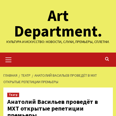
Перейти
Art
к
содержимому
Department.
КУЛЬТУРА И ИСКУССТВО: НОВОСТИ, СЛУХИ, ПРЕМЬЕРЫ, СПЛЕТНИ.
Основное
меню
ГЛАВНАЯ
ТЕАТР
АНАТОЛИЙ ВАСИЛЬЕВ ПРОВЕДЁТ В МХТ
ОТКРЫТЫЕ РЕПЕТИЦИИ ПРЕМЬЕРЫ
Театр
Анатолий Васильев проведёт в
МХТ открытые репетиции
премьеры