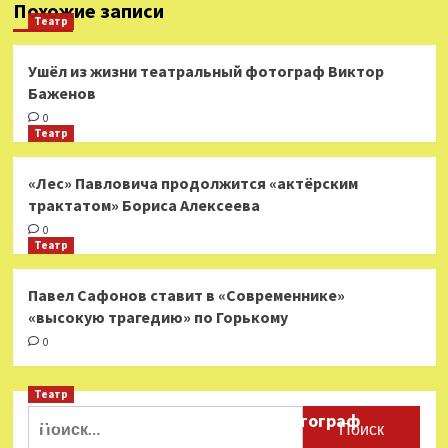
Похожие записи
Театр
Ушёл из жизни театральный фотограф Виктор
Баженов
0
Театр
«Лес» Павловича продолжится «актёрским
трактатом» Бориса Алексеева
0
Театр
Павел Сафонов ставит в «Современнике»
«высокую трагедию» по Горькому
0
Театр
Найти:
Ушёл из жизни театральный фотограф
Виктор Баженов