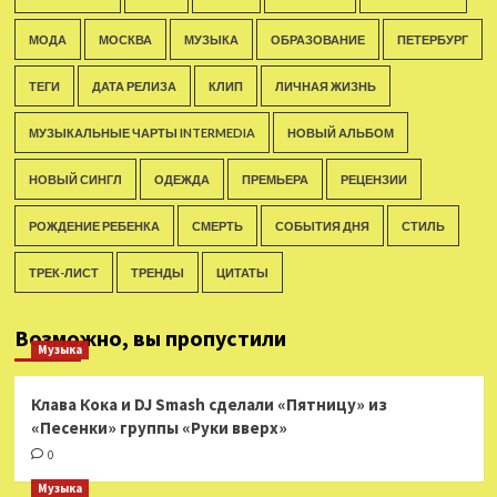
МОДА
МОСКВА
МУЗЫКА
ОБРАЗОВАНИЕ
ПЕТЕРБУРГ
ТЕГИ
ДАТА РЕЛИЗА
КЛИП
ЛИЧНАЯ ЖИЗНЬ
МУЗЫКАЛЬНЫЕ ЧАРТЫ INTERMEDIA
НОВЫЙ АЛЬБОМ
НОВЫЙ СИНГЛ
ОДЕЖДА
ПРЕМЬЕРА
РЕЦЕНЗИИ
РОЖДЕНИЕ РЕБЕНКА
СМЕРТЬ
СОБЫТИЯ ДНЯ
СТИЛЬ
ТРЕК-ЛИСТ
ТРЕНДЫ
ЦИТАТЫ
Возможно, вы пропустили
Музыка
Клава Кока и DJ Smash сделали «Пятницу» из
«Песенки» группы «Руки вверх»
0
Музыка