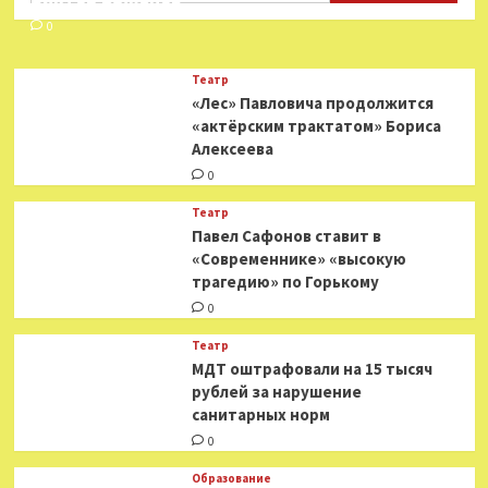
0
Театр
«Лес» Павловича продолжится
«актёрским трактатом» Бориса
Алексеева
0
Театр
Павел Сафонов ставит в
«Современнике» «высокую
трагедию» по Горькому
0
Театр
МДТ оштрафовали на 15 тысяч
рублей за нарушение
санитарных норм
0
Образование