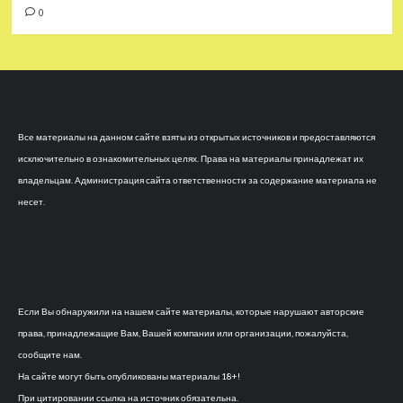
0
Все материалы на данном сайте взяты из открытых источников и предоставляются
исключительно в ознакомительных целях. Права на материалы принадлежат их
владельцам. Администрация сайта ответственности за содержание материала не
несет.
Если Вы обнаружили на нашем сайте материалы, которые нарушают авторские
права, принадлежащие Вам, Вашей компании или организации, пожалуйста,
сообщите нам.
На сайте могут быть опубликованы материалы 18+!
При цитировании ссылка на источник обязательна.