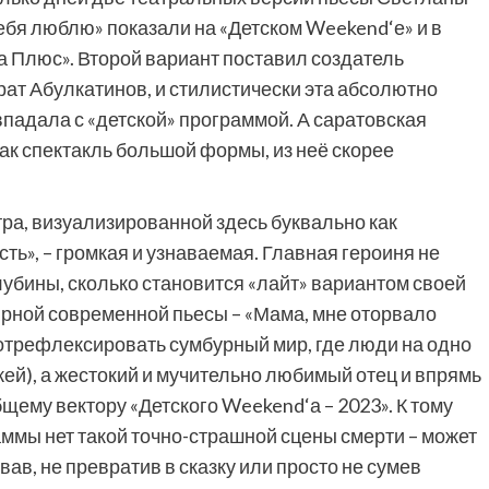
тебя люблю» показали на «Детском Weekend‘е» и в
 Плюс». Второй вариант поставил создатель
рат Абулкатинов, и стилистически эта абсолютно
падала с «детской» программой. А саратовская
ак спектакль большой формы, из неё скорее
ра, визуализированной здесь буквально как
ть», – громкая и узнаваемая. Главная героиня не
лубины, сколько становится «лайт» вариантом своей
ярной современной пьесы – «Мама, мне оторвало
отрефлексировать сумбурный мир, где люди на одно
жей), а жестокий и мучительно любимый отец и впрямь
бщему вектору «Детского Weekend‘а – 2023». К тому
раммы нет такой точно-страшной сцены смерти – может
овав, не превратив в сказку или просто не сумев