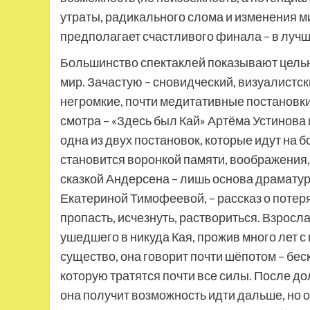
утраты, радикального слома и изменения ми
предполагает счастливого финала – в лучше
Большинство спектаклей показывают цельн
мир. Зачастую – сновидческий, визуалистс
негромкие, почти медитативные постановки
смотра – «Здесь был Кай» Артёма Устинова 
одна из двух постановок, которые идут на 
становится воронкой памяти, воображения,
сказкой Андерсена – лишь основа драматур
Екатериной Тимофеевой, – рассказ о потер
пропасть, исчезнуть, раствориться. Взросл
ушедшего в никуда Кая, прожив много лет с
существо, она говорит почти шёпотом – бес
которую тратятся почти все силы. После д
она получит возможность идти дальше, но о