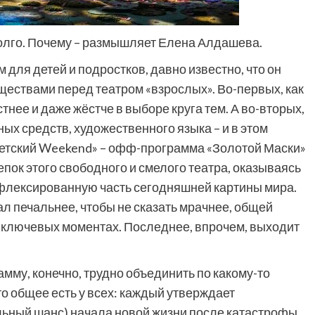
олго. Почему – размышляет Елена Алдашева.
 для детей и подростков, давно известно, что он
ествами перед театром «взрослых». Во-первых, как
тнее и даже жёстче в выборе круга тем. А во-вторых,
ых средств, художественного языка – и в этом
Детский Weekend» – офф-программа «Золотой Маски»
пок этого свободного и смелого театра, оказываясь
ефлексированную часть сегодняшней картины мира.
ал печальнее, чтобы не сказать мрачнее, общей
в ключевых моментах. Последнее, впрочем, выходит
мму, конечно, трудно объединить по какому-то
то общее есть у всех: каждый утверждает
льный шанс) начала новой жизни после катастрофы,