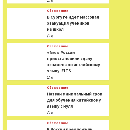
0
Образование
В Сургуте идет массовая
эвакуация учеников
из школ
0
Образование
«Ъ»: в России
приостановили сдачу
экзамена по английскому
языку IELTS
0
Образование
Назван минимальный срок
для обучения китайскому
языку с нуля
0
Образование
В России предложили