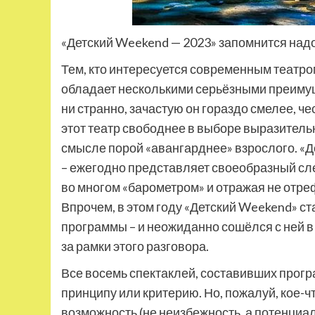
«Детский Weekend — 2023» запомнится над
Тем, кто интересуется современным театром
обладает несколькими серьёзными преимущ
ни странно,
зачастую он гораздо смелее, чес
этот театр свободнее в выборе выразительн
смысле порой «авангарднее» взрослого. «
– ежегодно представляет своеобразный сле
во многом «барометром» и отражая не отр
Впрочем, в этом году «Детский Weekend» ст
программы – и неожиданно сошёлся с ней 
за рамки этого разговора.
Все восемь спектаклей, составивших програ
принципу или критерию. Но, пожалуй, кое-ч
возможность (не неизбежность, а потенциа