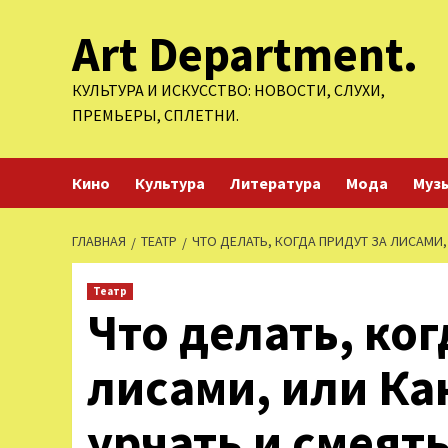
Перейти
Art Department.
к
содержимому
КУЛЬТУРА И ИСКУССТВО: НОВОСТИ, СЛУХИ,
ПРЕМЬЕРЫ, СПЛЕТНИ.
Кино
Культура
Литература
Мода
Муз
ГЛАВНАЯ
ТЕАТР
ЧТО ДЕЛАТЬ, КОГДА ПРИДУТ ЗА ЛИСАМИ,
Театр
Что делать, ког
лисами, или Ка
урчать и смеят