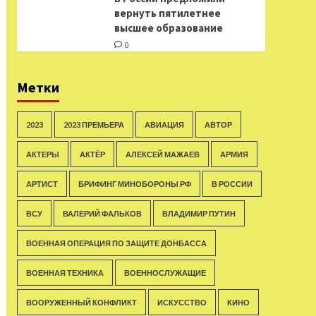
вернуть пятилетнее
высшее образование
0
Метки
2023
2023 ПРЕМЬЕРА
АВИАЦИЯ
АВТОР
АКТЕРЫ
АКТЁР
АЛЕКСЕЙ МАЖАЕВ
АРМИЯ
АРТИСТ
БРИФИНГ МИНОБОРОНЫ РФ
В РОССИИ
ВСУ
ВАЛЕРИЙ ФАЛЬКОВ
ВЛАДИМИР ПУТИН
ВОЕННАЯ ОПЕРАЦИЯ ПО ЗАЩИТЕ ДОНБАССА
ВОЕННАЯ ТЕХНИКА
ВОЕННОСЛУЖАЩИЕ
ВООРУЖЕННЫЙ КОНФЛИКТ
ИСКУССТВО
КИНО