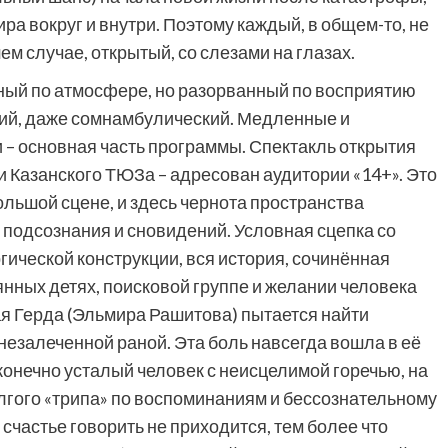
ра вокруг и внутри. Поэтому каждый, в общем-то, не
м случае, открытый, со слезами на глазах.
ый по атмосфере, но разорванный по восприятию
кий, даже сомнамбулический. Медленные и
 – основная часть программы. Спектакль открытия
и Казанского ТЮЗа – адресован аудитории «14+». Это
большой сцене, и здесь чернота пространства
 подсознания и сновидений. Условная сцепка со
гической конструкции, вся история, сочинённая
янных детях, поисковой группе и желании человека
ая Герда (Эльмира Рашитова) пытается найти
 незалеченной раной. Эта боль навсегда вошла в её
конечно усталый человек с неисцелимой горечью, на
олгого «трипа» по воспоминаниям и бессознательному
 счастье говорить не приходится, тем более что