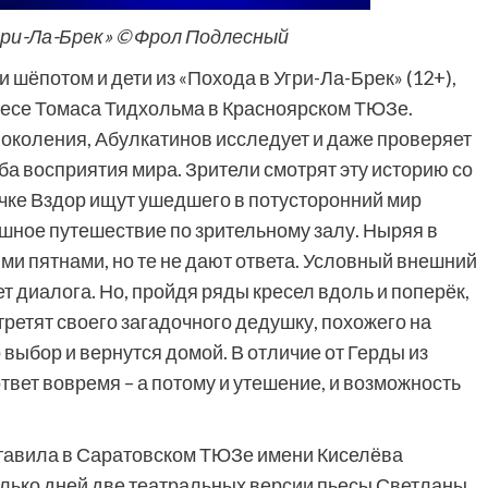
гри-Ла-Брек» © Фрол Подлесный
 шёпотом и дети из «Похода в Угри-Ла-Брек» (12+),
ьесе Томаса Тидхольма в Красноярском ТЮЗе.
околения, Абулкатинов исследует и даже проверяет
ба восприятия мира. Зрители смотрят эту историю со
личке Вздор ищут ушедшего в потусторонний мир
шное путешествие по зрительному залу. Ныряя в
ми пятнами, но те не дают ответа. Условный внешний
ет диалога. Но, пройдя ряды кресел вдоль и поперёк,
третят своего загадочного дедушку, похожего на
выбор и вернутся домой. В отличие от Герды из
ответ вовремя – а потому и утешение, и возможность
ставила в Саратовском ТЮЗе имени Киселёва
олько дней две театральных версии пьесы Светланы