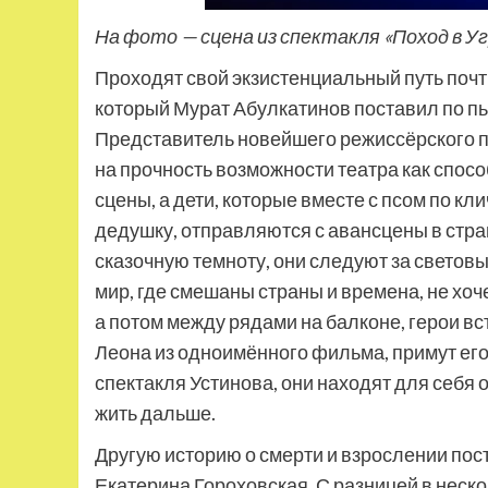
На фото — сцена из спектакля «Поход в У
Проходят свой экзистенциальный путь почти
который Мурат Абулкатинов поставил по п
Представитель новейшего режиссёрского п
на прочность возможности театра как спосо
сцены, а дети, которые вместе с псом по к
дедушку, отправляются с авансцены в стра
сказочную темноту, они следуют за световы
мир, где смешаны страны и времена, не хоч
а потом между рядами на балконе, герои вс
Леона из одноимённого фильма, примут его 
спектакля Устинова, они находят для себя 
жить дальше.
Другую историю о смерти и взрослении по
Екатерина Гороховская. С разницей в неск