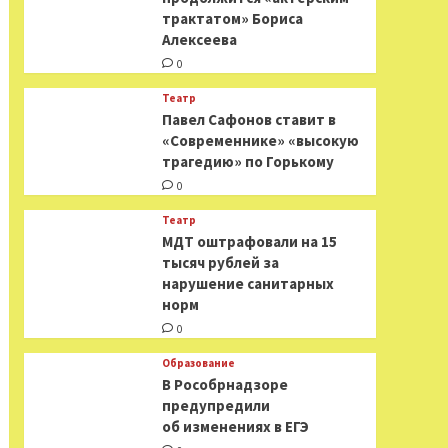
трактатом» Бориса
Алексеева
0
Театр
Павел Сафонов ставит в
«Современнике» «высокую
трагедию» по Горькому
0
Театр
МДТ оштрафовали на 15
тысяч рублей за
нарушение санитарных
норм
0
Образование
В Рособрнадзоре
предупредили
об изменениях в ЕГЭ