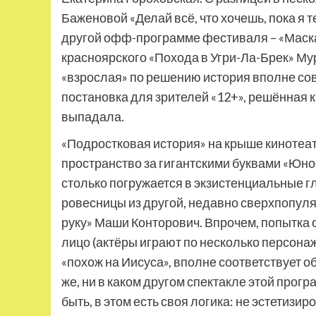
Баженовой «Делай всё, что хочешь, пока я 
другой офф-программе фестиваля – «Маска
красноярского «Похода в Угри-Ла-Брек» Му
«взрослая» по решению история вполне сов
постановка для зрителей «12+», решённая к
выпадала.
«Подростковая история» на крыше кинотеат
пространство за гигантскими буквами «Юнос
столько погружается в экзистенциальные г
ровесницы из другой, недавно сверхпопул
руку» Маши Конторович. Впрочем, попытка 
лицо (актёры играют по несколько персона
«похож на Иисуса», вполне соответствует о
же, ни в каком другом спектакле этой прог
быть, в этом есть своя логика: не эстетизир