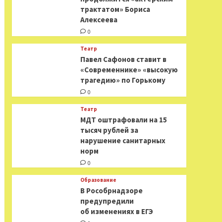
трактатом» Бориса
Алексеева
0
Театр
Павел Сафонов ставит в
«Современнике» «высокую
трагедию» по Горькому
0
Театр
МДТ оштрафовали на 15
тысяч рублей за
нарушение санитарных
норм
0
Образование
В Рособрнадзоре
предупредили
об изменениях в ЕГЭ