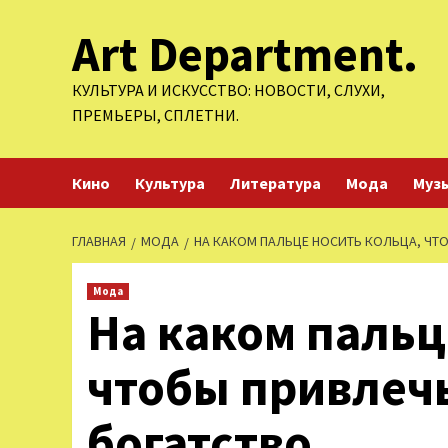
Перейти
Art Department.
к
содержимому
КУЛЬТУРА И ИСКУССТВО: НОВОСТИ, СЛУХИ,
ПРЕМЬЕРЫ, СПЛЕТНИ.
Кино
Культура
Литература
Мода
Муз
ГЛАВНАЯ
МОДА
НА КАКОМ ПАЛЬЦЕ НОСИТЬ КОЛЬЦА, ЧТ
Мода
На каком пальц
чтобы привлеч
богатство