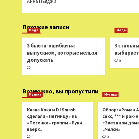
Анна Пьяджи
Похожие записи
Мода
Мода
3 бьюти-ошибки на
3 стильны
выпускном, которые нельзя
выбираете
допускать
0
0
Возможно, вы пропустили
Музыка
Музыка
Клава Кока и DJ Smash
Обзор: «Роман 
сделали «Пятницу» из
секс, *** и рок-
«Песенки» группы «Руки
«Звездном доме
вверх»
«Челси»
0
0