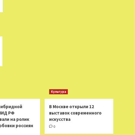
Культура
 гибридной
В Москве открыли 12
МИД РФ
выставок современного
вали на ролик
искусства
рбовки россиян
0