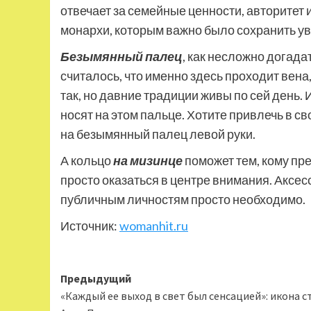
отвечает за семейные ценности, авторитет 
монархи, которым важно было сохранить у
Безымянный палец
, как несложно догада
считалось, что именно здесь проходит вена
так, но давние традиции живы по сей день
носят на этом пальце. Хотите привлечь в с
на безымянный палец левой руки.
А кольцо
на мизинце
поможет тем, кому пре
просто оказаться в центре внимания. Аксес
публичным личностям просто необходимо.
Источник:
womanhit.ru
Навигация
Предыдущий
«Каждый ее выход в свет был сенсацией»: икона с
записи