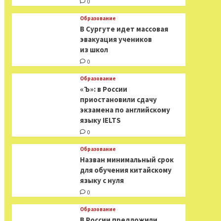
0
Образование
В Сургуте идет массовая
эвакуация учеников
из школ
0
Образование
«Ъ»: в России
приостановили сдачу
экзамена по английскому
языку IELTS
0
Образование
Назван минимальный срок
для обучения китайскому
языку с нуля
0
Образование
В России предложили