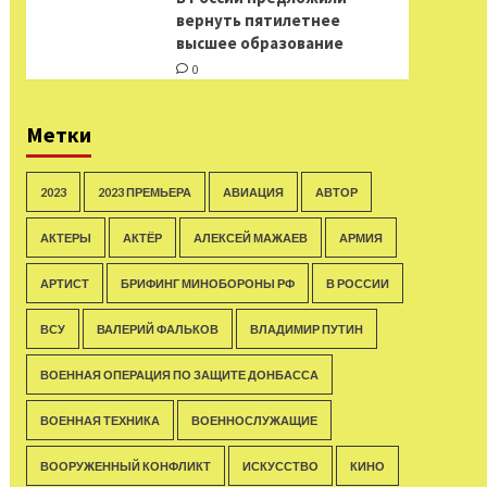
вернуть пятилетнее
высшее образование
0
Метки
2023
2023 ПРЕМЬЕРА
АВИАЦИЯ
АВТОР
АКТЕРЫ
АКТЁР
АЛЕКСЕЙ МАЖАЕВ
АРМИЯ
АРТИСТ
БРИФИНГ МИНОБОРОНЫ РФ
В РОССИИ
ВСУ
ВАЛЕРИЙ ФАЛЬКОВ
ВЛАДИМИР ПУТИН
ВОЕННАЯ ОПЕРАЦИЯ ПО ЗАЩИТЕ ДОНБАССА
ВОЕННАЯ ТЕХНИКА
ВОЕННОСЛУЖАЩИЕ
ВООРУЖЕННЫЙ КОНФЛИКТ
ИСКУССТВО
КИНО